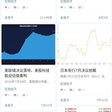
宏观经济
宏观经济
段，近期再次运行至相对高位。这
凌晨）发布8月世界农业供需估计报
一价格走势反映了宏观流动性环境
告（WASDE）。 在此次报告中，美
0
0
0
0
0
3
与产业供需结构性变化的共同作
国农业部将结合农户调查和卫星遥
用。 一、宏观：地缘局势缓和 美联
感数据,对2026/2027年度新季美豆
金盘手
21小时前
金盘手
8月5日
储在7月议息会议上维持利率不变。
单产进行客观预估，并对种植面积
美联储主席沃什在会后的新闻发布
进行修正，为新季美豆产量提供基
会上强调通胀目标，并重申政策调
本面依据。 8月供需报告通常包含对
整的灵活性。在此期间，美元指数
新季作物的首次实质性产量预测，
走势趋缓。 同时，中东局势的缓和
因此其公布数据对芝商所（CME Gr
使得此前因地缘冲突上升的国际原
oup）旗下CBOT大豆期货…
油价格出现回落。原油价格回落与…
美联储决议落地，美股科技
日本央行7月决议前瞻
股迎估值重构
随着7月31日日本央行（BOJ）议息
会议的临近，市场关注焦点再次集
2026年7月29日，美联储公布最新
宏观经济
中于日本货币政策。在日元汇率逼
利率决议，将基准利率维持在3.5%
近40年低位及输入型通胀压力持续
宏观经济
—3.75%区间不变。这是年内连续第
0
0
16
上涨的背景下，市场对本次决议的
五次按兵不动。消息一出，美股三
0
0
7
定价已不再是单纯的“是否加息”，而
大指数尾盘全线下跌：道指跌1153
金盘手
7月30日
是日本央行将如何调整政策框架，
点（-2.19%），创2025年4月以来
以及其前瞻性指引对市场环境的影
金盘手
7月31日
最大单日跌幅；标普500跌1.52%至
响。 一、决议前瞻：维持利率不变
7316点；纳指跌1.74%至24442