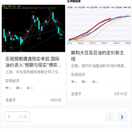
块的价格走势。 能源：地缘溢价与
球铜价进入区间震荡走势，市场多
供需缺口相拉锯 近期，地缘政治局
空双方在宏观经济预期与产业基本
势的反复成为主导能源市场的核心
面之间寻求新的平衡点。 一、供给
驱动力。美东时间周一，美国官方
端约束与AI产业需求 当前铜市场的
虽表态期望在未来两周内缓解对伊
基本面变化主要受到供需结构演变
紧…
的影响。在供给端，矿…
解构大豆及豆油的定价新主
乐观预期遭遇现实考验 国际
线
油价进入“预期与现实”博弈
近期，国内外油脂油料市场价格震
阶段
荡下跌，芝商所旗下CBOT大豆主力
上周，中东局势缓和预期主导了交
宏观经济
合约期价从1200美分/蒲式耳一线连
易情绪,国际油价出现明显回调，WT
续下跌至1120美分/蒲式耳附近，6
宏观经济
I原油期货主力合约单周累计下跌9.5
0
0
3
月份以来跌幅超过5%；CBOT豆油
7%。市场分析指出，本轮油价调整
0
0
11
主力合约期价于79美分/磅遇阻回落
的核心原因并非供需基本面的实质
金盘手
6月10日
至74美分/磅附近，月内跌幅近
性恶化，而是此前因地缘政治紧张
4%。 国际市场与国内市场整体均呈
金盘手
6月5日
局势所积累的风险溢价出现回吐。
现出“现实基本面偏弱、远期预期走
与此同时，当前油价走势与宏观供
强”的格局。相比于“强预期”在等待
需数据呈现出一定程度的背离，全
发酵而言，“弱现实”的利空是实实在
球原油库存近期仍处于下降通道。
❮
❯
/
3 页
在的，正在影响着当前市场相较于
若随着相关谈判的推进，6月至8月
尚…
的传统需求旺季表现正成为市场各
方关注的焦点。 图：WTI…