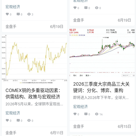
宏观经济
月经济数据的结构性分化，日本央
解备忘录（MOU）的预期升温，全
行加息……进入6月的第三周，四大
宏观经济
球大宗商品市场正在对相关资产的
0
0
0
事件集中爆发，共同勾勒出一幅复
风险溢价进行重新评估。此前持续
0
0
3
杂而微妙的外汇市场图景。美元、
数月的地缘局势对全球供应链产生
金盘手
6月19日
人民币与日元，这三支全球外汇市
了一定影响。市场正密切关注霍尔
场中最具分量的货币，各自面临着
金盘手
6月19日
木兹海峡通行状况的潜在变化，宏
截然不同的驱动逻辑与走势轨迹。
观交易的关注点也逐步向供需基本
美元：沃什时代的鹰派转向 北京时
面的演变传导。 原油：回归供需基
间6月18日凌晨，美联储公布了凯文·
本面主导 相关谅解备忘录（MOU）
沃什就任主席以来的首次利率决
签署预期的形成，使得原油市场中
议。联邦公开市场委员会以12…
的地缘风险溢价出现调整。在冲突
显著时期，WTI原油价格曾出现明…
2026三季度大宗商品三大关
COMEX铜的多重驱动因素：
键词：分化、博弈、重构
供需结构、政策与宏观经济
即将进入2026年下半年，全球大宗
商品市场已站在新一轮分化的十字
2026年5月以来，全球铜市呈现出
宏观经济
路口。可以预见的是，延续上半年
上行趋势与高位调整并存的格局。
的多重外部挑战叠加共振，未来三
宏观经济
作为北美地区重要的铜定价基准，
0
0
14
个月市场博弈估计仍将持续。地缘
纽约商品交易所（COMEX）铜期货
0
0
0
政治、供需关系、政策调整等核心
在5月中旬触及阶段性高点，与LME
金盘手
6月15日
变量及各类风险事件的演变，或将
铜之间的价差有所扩大。进入6月
继续主导能源、金属、农产品等板
金盘手
6月11日
后，随着5月美国非农数据公布，全