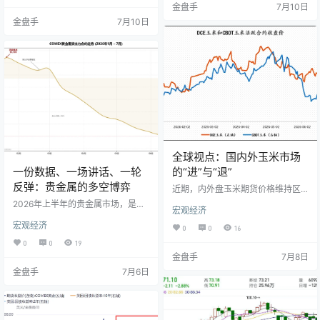
金盘手
7月10日
美元指数冲高至101附近。美元走强
积压原油陆续入市，市场对供应短
带来外部压力，此前持续升值的人
金盘手
7月10日
缺的预期有所缓解。叠加OPEC+宣
民币出现阶段性回调。 图：美元兑
布增产，全球石油市场的关注点从
离岸人民币走势图 上半年人民币走
“供应恐慌”转向“供应增加”。截至7
强的三层逻辑 复盘上半年汇率走势
月初，NYMEX上市的WTI原油期货
可以发现，人民币的升值并非由单
价格回落至70美元/桶附近，基本回
一因素驱动，而是呈现出明…
归至此前地缘冲突爆发前的水平。
图1：WT…
全球视点：国内外玉米市场
一份数据、一场讲话、一轮
的“进”与“退”
反弹：贵金属的多空博弈
近期，内外盘玉米期货价格维持区
间震荡格局，境外市场表现相对强
2026年上半年的贵金属市场，是一
宏观经济
于境内市场。 外盘玉米价格前期的
部先扬后抑的剧烈震荡史。年初，
走势主要受预期修正影响。美国农
宏观经济
地缘风险与美元信用裂痕推动金价
0
0
16
业部（USDA）6月底发布的种植面
冲至历史峰值，国际黄金1月底冲至
0
0
19
积报告未出现显着变化，同时季度
5598美元/盎司的历史高点，伦敦现
金盘手
7月8日
库存数据低于市场先前预期，共同
货白银更是在1月一度上探至121.62
对期价形成一定支撑。 数据来源：
金盘手
7月6日
美元/盎司的历史高点。然而随后市
同花顺，方正中期期货研究院整理
场主线切换至能源冲击下的再通胀
从供需基本面来看，尽管美国玉米
与紧缩预期，令人一度怀疑黄金的
季度库存低于预期，但绝对数值仍
避险功能。国际黄金6月下旬一度跌
处于历史同期高位。目前，全球玉
破4000美元关口，最大回撤接近3