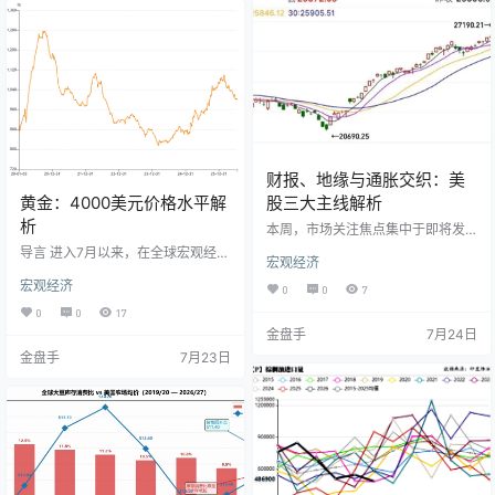
并提供政策指引 市场普遍预期，日
点，科技板块成为本轮调整的主要
本央行将在本次会议上保持当前利
承压区。 一纸符合预期的决议，为
率水平不变。这一判断主要基于两
何引发如此剧烈的市场反应？答案
个因素：一是政策效果评估…
藏在美联储内部分歧的…
财报、地缘与通胀交织：美
黄金：4000美元价格水平解
股三大主线解析
析
本周，市场关注焦点集中于即将发
布财报的美国大型科技企业（“七巨
导言 进入7月以来，在全球宏观经济
宏观经济
头”）。除企业业绩外，中东局势推
与地缘政治的因素的共同作用下，
高国际油价，加上即将来临的美联
宏观经济
国际黄金市场呈现波动态势。以CO
0
0
7
储议息会议，均成为影响市场的重
MEX黄金期货为例，尽管6月份的美
0
0
17
要变量。 在企业盈利公布、地缘政
国通胀数据出现回落迹象，但美联
金盘手
7月24日
治风险及美联储货币政策路径未知
储官员的偏鹰派表态以及中东局势
的三重因素共同作用下，美股正面
金盘手
7月23日
对原油价格的影响，重新塑造了市
临多重考验。 AI概念股波动加剧，
场的定价逻辑。在“高利率可能维持
财报显露投资回报 受科技板块反弹
更久”的预期下，黄金价格持续承
带动，当地时间7月21日，美股三大
压，并多次触及4000美元/盎司的
指数集体收涨，其中标普500指数上
关口。本报告将深入剖析当前黄金
涨0.89%，纳斯达…
行情的主要驱动逻辑，并对4000美
元关口的支撑力及市场…