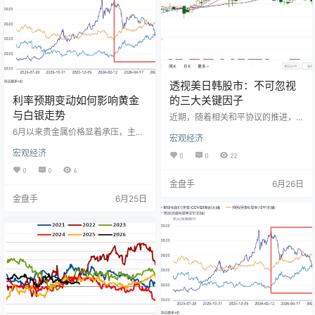
米市场持续面临供应链各环节的调…
0%，白银亦步亦趋，波动更为明
显。 进入7…
透视美日韩股市：不可忽视
利率预期变动如何影响黄金
的三大关键因子
与白银走势
近期，随着相关和平协议的推进，
霍尔木兹海峡受阻局势显现缓解迹
6月以来贵金属价格显着承压，主要
宏观经济
象，有效舒缓了全球能源供给约
受到利率预期变动的影响。受美联
束，原油价格回落带动通胀预期走
宏观经济
储加息预期升温及宏观经济数据影
0
0
22
低，市场对主要央行货币政策紧缩
响，COMEX黄金期货一度逼近400
0
0
6
路径的预期随之调整。与此同时，
0美元/盎司关口，回吐年内此前涨
金盘手
6月26日
人工智能(AI)产业链维持较高景气
幅。近期美联储议息会议释放出鹰
度，多家芯片及存储企业上调财务
金盘手
6月25日
派信号，市场对年内加息的定价有
指引，使投资者对科技板块的盈利
所强化，高利率环境增加了持有黄
生变化，并带动资金流入美股及亚
金等无息资产的机会成本；同时，
太主要市场。 在宏观流动性预期调
美元指数及美债收益率反弹，对贵
整与产业基本面变化的共同驱动
金属价格形成交织压力。市场近期
下，美国、日本及韩国股市近期呈
焦点在于即将公布的美国5月PCE数
现出阶段…
据,该数据将提供通胀路径的…