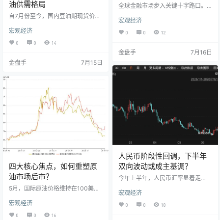
油供需格局
全球金融市场步入关键十字路口。
美联储新任主席凯文·沃什于7月14
自7月份至今，国内豆油期现货价格
宏观经济
日首次出席美国国会听证会，期间
市场重心有所上移。这主要受到多
恰逢美国6月通胀数据发布、第二季
宏观经济
重外部因素支撑，包括北美大豆产
0
0
12
度财报季展开以及中东地缘局势发
区天气状况引发的风险溢价、中国
0
0
14
展。在上述多重宏观因素的共同作
买家采购美国大豆的交易陆续落地
金盘手
7月16日
用下，市场对美联储货币政策的预
以及国际原油价格受地缘政治因素
期出现调整，并对各类资产产生影
金盘手
7月15日
影响止跌企稳。然而，国内大豆高
响。 7月14日美国劳工部公布的数
到港量、高压榨量以及高库存的供
据显示，6月美国CPI同比上涨3.
给端现状，在一定程度上限制了豆
5%，较5月份的4.2%显着回落(图
油价格的波动幅度。 数据来源：中
1）。剔除食品和能源价格后，核心
华粮网 据中华粮网统计，截至7月1
CPI同比上涨2.…
3日，国内一级豆油均价8795元/
吨，较上月末上涨120元/吨…
人民币阶段性回调，下半年
四大核心焦点，如何重塑原
双向波动或成主基调？
油市场后市？
今年上半年，人民币汇率显着走
强，在岸即期汇率累计升值约2.
5月，国际原油价格维持在100美元/
宏观经济
9%，离岸人民币升值约3.4%，双双
桶左右的高位，市场主要受地缘政
刷新三年新高。 不过，6月中旬以
宏观经济
治冲突引发的供应担忧情绪主导。
0
0
18
来，全球外汇市场行情明显切换。
进入6月后，随着美伊签署谅解备忘
0
0
16
在美联储超预期鹰派政策提振下，
录，霍尔木兹海峡通航逐步恢复，