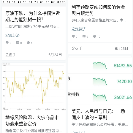
利率预期变动如何影响黃金
原油下跌， 为什么棕榈油近
與白銀走势
期走势能独树一帜？
6月以来贵金属价格显着承压，主要
受到利率预期变动的影响。受美联
上周WTI原油跌至70美元/桶附近，
宏观经济
储加息预期升温及宏观经济数据影
大商所棕榈油主力下探至最低9151
响，COMEX黄金期货一度逼近400
宏观经济
元/吨，但是国内棕榈油出现洗船，
0
0
10
0美元/盎司关口，回吐年内此前涨
印度市场阶段性补货，以及市场关
0
0
5
幅。近期美联储议息会议释放出鹰
于印尼计划实施B50生物柴油政策等
金盘手
6月25日
派信号，市场对年内加息的定价有
消息影响，大商所棕榈油价格回升
所强化，高利率环境增加了持有黄
金盘手
6月24日
到本周二的9400元/吨以上。相较于
金等无息资产的机会成本；同时，
美原油，棕榈油近期表现出一定的
美元指数及美债收益率反弹，对贵
抗跌性。 马来西亚出口需求偏差 M
金属价格形成交织压力。市场近期
POB 5月报告中，5月份马来西亚棕
焦点在于即将公布的美国5月PCE数
榈油产量环比下降6.96%，低于市场
据,该数据将提供通胀路径的…
预期154万～156万吨，而往年…
美元、人民币与日元：一场
地缘风险降温，大宗商品市
同步上演的三幕剧
场迎来重新定价
美伊停战谅解备忘录的签署，美联
储新任主席沃什的鹰派首秀，中国5
随着美伊及相关调解国推进签署谅