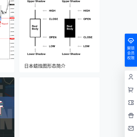
解锁
会员
权限
日本蜡烛图形态简介