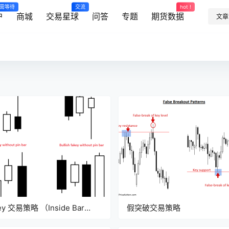
需等待
交流
hot !
户
商城
交易星球
问答
专题
期货数据
文章
ey 交易策略 （Inside Bar
假突破交易策略
se Break Out）