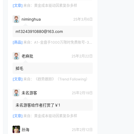
[文章]
来自：
黄金成本驱动因素复杂多样
niminghua
25年3月6日
m13243910880@163.com
[商品]
来自：
A1-金盘手1000万限时免费账号-30天/次/用户
老麻批
25年2月22日
掉毛
[文章]
来自：
《趋势跟踪》（Trend Following）
未名游客
25年2月19日
未名游客给作者打赏了￥1
[文章]
来自：
黄金成本驱动因素复杂多样
孙海
25年2月12日