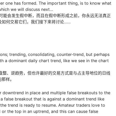
after one has formed. The important thing, is to know what
which we will discuss next…
时候可能会发生假中断，而且在假中断形成之前，你永远无法真正
以及如何交易它们，我们接下来将讨论……
ions; trending, consolidating, counter-trend, but perhaps
th a dominant daily chart trend, like we see in the chart
、盘整、逆趋势，但也许最好的交易方式是与占主导地位的日线
的那样。
r downtrend in place and multiple false breakouts to the
a false breakout that is against a dominant trend like
at the trend is ready to resume. Amateur traders love to
or the top in an uptrend, and this can cause false