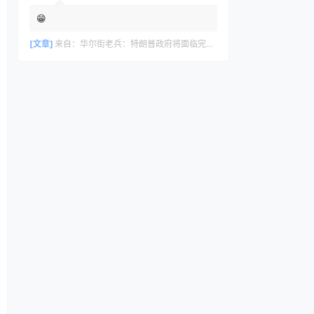
😁
[文章]
来自：
华尔街老兵：特朗普政府将面临完美风暴，长期看好黄金