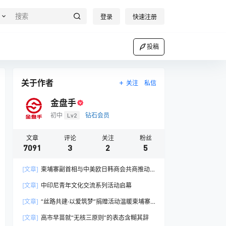
登录
快速注册
投稿
关于作者
关注
私信
金盘手
初中
Lv2
钻石会员
文章
评论
关注
粉丝
7091
3
2
5
[文章]
柬埔寨副首相与中美欧日韩商会共商推动
产业链协同发展路径
[文章]
中印尼青年文化交流系列活动启幕
[文章]
“丝路共建·以爱筑梦”捐赠活动温暖柬埔寨
孤儿心
[文章]
高市早苗就“无核三原则”的表态含糊其辞