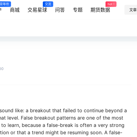
需等待
交流
hot !
户
商城
交易星球
问答
专题
期货数据
文章
00
sound like: a breakout that failed to continue beyond a
 that level. False breakout patterns are one of the most
 to learn, because a false-break is often a very strong
tion or that a trend might be resuming soon. A false-