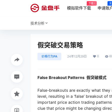
下载 !
无
模拟软件下载
申请账
技术分析
假突破交易策略
0
6
价格行为PA
24年12月29日
False Breakout Patterns 假突破模式
False-breakouts are exactly what they 
level, resulting in a ‘false’ breakout of
important price action trading patterns
clue that price might be changing direc