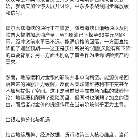
晤，就落实加沙停火展开讨论。中东多条战线同步释放缓
和信号。
霍尔木兹海峡的通行正在恢复。随着海峡日渐畅通以及阿
联酋大幅增加原油产量，WTI原油已下探至68美元/桶区
间，距冲突前水平已不远。能源价格的回落，一方面直接
降低了通胀预期——这正是沃什所说的“通胀风险有所下降”
的重要背景；另一方面也削弱了黄金作为地缘避险资产的
需求。
然而，地缘缓和对金银的影响并非单向利空。能源价格回
落带来的通胀压力缓解，反而为美联储维持利率不变甚至
不加息提供了空间。这正是当前贵金属市场面临的微妙悖
论：地缘缓和削弱了避险买盘，但同时也削弱了加息的理
由，而后者对金价的提振作用在当前阶段似乎更为主导。
金银走势分化与机遇
结合地缘局势、经济数据、货币政策三大核心维度，当前