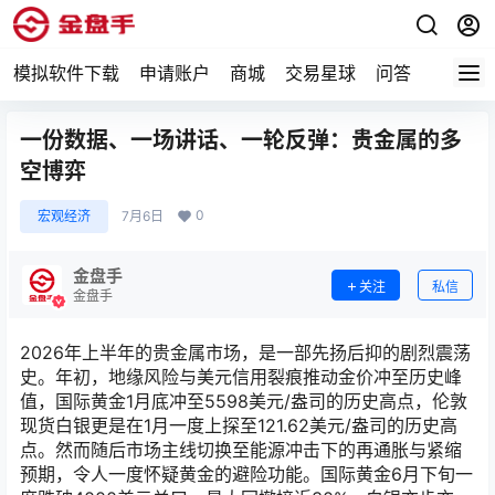
模拟软件下载
申请账户
商城
交易星球
问答
专题
一份数据、一场讲话、一轮反弹：贵金属的多
空博弈
0
宏观经济
7月6日
金盘手
关注
私信
金盘手
2026年上半年的贵金属市场，是一部先扬后抑的剧烈震荡
史。年初，地缘风险与美元信用裂痕推动金价冲至历史峰
值，国际黄金1月底冲至5598美元/盎司的历史高点，伦敦
现货白银更是在1月一度上探至121.62美元/盎司的历史高
点。然而随后市场主线切换至能源冲击下的再通胀与紧缩
预期，令人一度怀疑黄金的避险功能。国际黄金6月下旬一