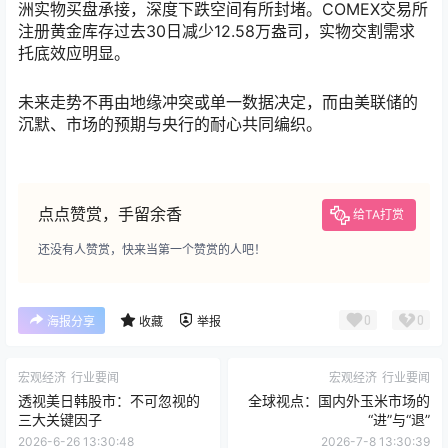
洲实物买盘承接，深度下跌空间有所封堵。COMEX交易所
注册黄金库存过去30日减少12.58万盎司，实物交割需求
托底效应明显。
未来走势不再由地缘冲突或单一数据决定，而由美联储的
沉默、市场的预期与央行的耐心共同编织。
点点赞赏，手留余香
给TA打赏
还没有人赞赏，快来当第一个赞赏的人吧！
0
0
海报分享
收藏
举报
宏观经济
行业要闻
宏观经济
行业要闻
透视美日韩股市：不可忽视的
全球视点：国内外玉米市场的
三大关键因子
“进”与“退”
2026-6-26 13:30:48
2026-7-8 13:30:39