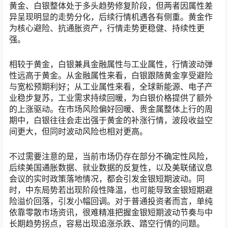
黄金、白银整体处于多头趋势修复阶段，但两者因属性差
异呈现明显的走势分化，后续行情机遇各有侧重。黄金作
为核心避险、抗通胀资产，行情走势更稳健、持续性更
强。
相较于黄金，白银兼具金融属性与工业属性，行情波动弹
性远高于黄金。从金融属性来看，白银跟随黄金享受避险
与宽松预期利好；从工业属性来看，全球新能源、电子产
业稳步复苏，工业需求持续回暖，为白银价格提供了额外
的上涨驱动。在市场风险偏好回暖、贵金属整体上行的周
期中，白银往往会走出强于黄金的补涨行情，波段收益空
间更大，但同时波动风险也相对更高。
不过需要注意的是，当前市场仍存在部分不确定性风险，
后续美国通胀数据、就业数据的反复性，以及美联储议息
会议的实时政策落地情况，都会引发金银短期波动。同
时，中东局势若出现阶段性降温，也可能导致金银短期避
险溢价回落，引发小幅回调。对于普通投资者而言，单纯
依靠零散市场资讯，很难精准把握金银短期波动节奏与中
长期趋势拐点，容易出现追涨杀跌、踏空行情的问题。