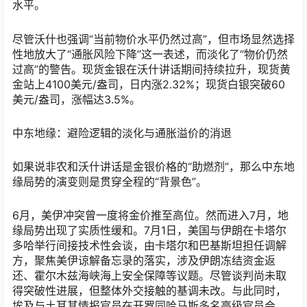
水平。
尽管沃什也强调“当前物价水平仍然过高”，但市场显然选择
性地放大了“通胀风险下降”这一表述，而淡化了“物价仍然
过高”的警告。现货金银在沃什讲话期间持续拉升，现货黄
金站上4100美元/盎司，日内涨2.32%；现货白银突破60
美元/盎司，涨幅达3.5%。
中东地缘：避险逻辑的淡化与通胀溢价的消退
如果说非农和沃什讲话是金银价格的“助燃剂”，那么中东地
缘局势的演变则是贯穿全程的“背景色”。
6月，美伊冲突曾一度将金价推至高位。然而进入7月，地
缘局势出现了实质性缓和。7月1日，美国与伊朗在卡塔尔
多哈举行间接技术性会谈，由卡塔尔和巴基斯坦担任调解
方，聚焦美伊谅解备忘录的落实，涉及伊朗冻结资金返
还、霍尔木兹海峡海上安全保障等议题。尽管谈判尚未取
得突破性进展，但整体外交接触的基调未改。与此同时，
埃及与土耳其情报官员在开罗同哈马斯多名高级官员会