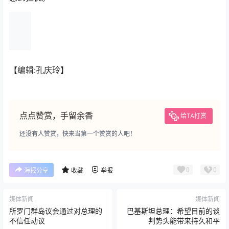
【编辑:孔庆玲】
点点赞赏，手留余香
给TA打赏
还没有人赞赏，快来当第一个赞赏的人吧！
0
0
海报分享
收藏
举报
媒体新闻
媒体新闻
所罗门群岛议会通过对总理的
巴基斯坦总理：希望目前的谈
不信任动议
判势头能带来持久和平