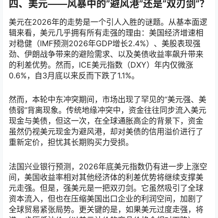
四、美元——风暴中的”避风港”还是”双刃剑”？
美元在2026年的走势是一个引人入胜的谜题。从基本面逻
辑来看，美元几乎拥有所有走强的理由：美国经济增速相
对稳健（IMF预测2026年GDP增长2.4%）、美股表现强
劲、伊朗战争带来的避险需求、以及美债收益率飙升带来
的利差优势。然而，ICE美元指数（DXY）年内仅微涨
0.6%，自3月底以来反而下跌了1.1%。
然而，本轮中东冲突期间，市场出现了罕见的“美元强、美
债弱”背离现象。传统地缘冲突中，资金往往同步流入美元
现金与美债，但这一次，在全球通胀高企的背景下，资金
虽然仍视美元现金为避风港，却对美债的信用溢价进行了
重新定价，担忧其长期购买力受损。
法国兴业银行预测，2026年底美元指数仍有进一步上涨空
间，美国收益率相对其他经济体的利差优势将继续支撑美
元走强。但是，强美元是一把双刃剑。它虽然吸引了全球
资本流入，但也在压缩美国出口企业的利润空间，加剧了
全球贸易紧张局势。更关键的是，如果美元过度走强，将