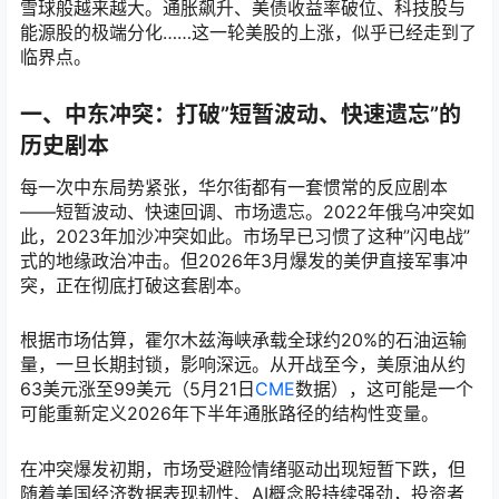
雪球般越来越大。通胀飙升、美债收益率破位、科技股与
能源股的极端分化……这一轮美股的上涨，似乎已经走到了
临界点。
一、中东冲突：打破”短暂波动、快速遗忘”的
历史剧本
每一次中东局势紧张，华尔街都有一套惯常的反应剧本
——短暂波动、快速回调、市场遗忘。2022年俄乌冲突如
此，2023年加沙冲突如此。市场早已习惯了这种”闪电战”
式的地缘政治冲击。但2026年3月爆发的美伊直接军事冲
突，正在彻底打破这套剧本。
根据市场估算，霍尔木兹海峡承载全球约20%的石油运输
量，一旦长期封锁，影响深远。从开战至今，美原油从约
63美元涨至99美元（5月21日
CME
数据），这可能是一个
可能重新定义2026年下半年通胀路径的结构性变量。
在冲突爆发初期，市场受避险情绪驱动出现短暂下跌，但
随着美国经济数据表现韧性、AI概念股持续强劲，投资者