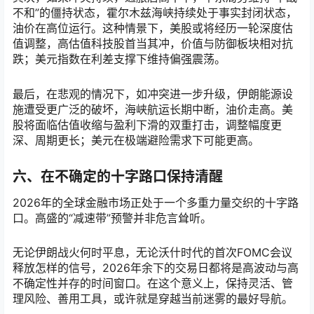
不和”的僵持状态，霍尔木兹海峡持续处于事实封闭状态，
油价在高位运行。这种情景下，美股或将经历一轮深度估
值调整，高估值科技股首当其冲，价值与防御板块相对抗
跌；美元指数在利差支撑下维持偏强震荡。
最后，在悲观的情况下，如冲突进一步升级，伊朗能源设
施遭受更广泛的破坏，海峡航运长期中断，油价走高。美
股将面临估值收缩与盈利下滑的双重打击，调整幅度更
深、周期更长；美元在极端避险需求下可能更高。
六、在不确定的十字路口保持清醒
2026年的全球金融市场正处于一个多重力量交织的十字路
口。高盛的“减速带”预警并非危言耸听。
无论伊朗战火何时平息，无论沃什时代的首次FOMC会议
释放怎样的信号，2026年余下的交易日都将是高波动与高
不确定性并存的时间窗口。在这个意义上，保持灵活、管
理风险、善用工具，或许就是穿越当前迷雾的最好导航。