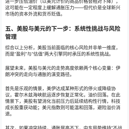
进一步压低油价（以美元计价的商品价格会相对下降），
这可能在一定程度上缓解通胀压力——但代价是全球新兴
市场的资本外流和货币贬值。
五、美股与美元的下一步：系统性挑战与风险
管理
综合以上分析，美股当前面临的核心风险并非单一维度，
而是“盈利”与“估值”两大引擎同时承压的系统性挑战。
展望未来，美股与美元的走势高度依赖两个核心变量：伊
朗冲突的走向与通胀的演变路径。
首先是乐观的情景，美伊达成某种形式的停火或降级协
议，霍尔木兹海峡航运逐步恢复正常化，油价回落。在此
情景下，美股有望消化当前压力后延续结构性行情，科技
成长股重获动能；美元指数则可能温和回落，避险溢价消
退。
其次，如果冲突持续，通胀居高不下，中东局势维持“不战