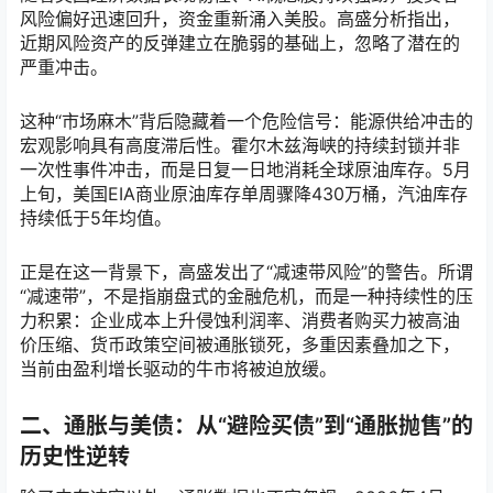
风险偏好迅速回升，资金重新涌入美股。高盛分析指出，
近期风险资产的反弹建立在脆弱的基础上，忽略了潜在的
严重冲击。
这种“市场麻木”背后隐藏着一个危险信号：能源供给冲击的
宏观影响具有高度滞后性。霍尔木兹海峡的持续封锁并非
一次性事件冲击，而是日复一日地消耗全球原油库存。5月
上旬，美国EIA商业原油库存单周骤降430万桶，汽油库存
持续低于5年均值。
正是在这一背景下，高盛发出了“减速带风险”的警告。所谓
“减速带”，不是指崩盘式的金融危机，而是一种持续性的压
力积累：企业成本上升侵蚀利润率、消费者购买力被高油
价压缩、货币政策空间被通胀锁死，多重因素叠加之下，
当前由盈利增长驱动的牛市将被迫放缓。
二、通胀与美债：从“避险买债”到“通胀抛售”的
历史性逆转