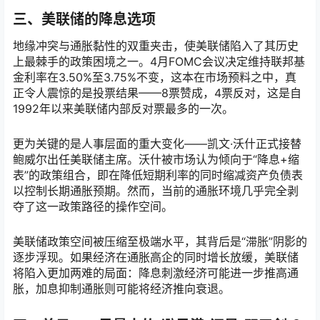
三、美联储的降息选项
地缘冲突与通胀黏性的双重夹击，使美联储陷入了其历史
上最棘手的政策困境之一。4月FOMC会议决定维持联邦基
金利率在3.50%至3.75%不变，这本在市场预料之中，真
正令人震惊的是投票结果——8票赞成，4票反对，这是自
1992年以来美联储内部反对票最多的一次。
更为关键的是人事层面的重大变化——凯文·沃什正式接替
鲍威尔出任美联储主席。沃什被市场认为倾向于“降息+缩
表”的政策组合，即在降低短期利率的同时缩减资产负债表
以控制长期通胀预期。然而，当前的通胀环境几乎完全剥
夺了这一政策路径的操作空间。
美联储政策空间被压缩至极端水平，其背后是“滞胀”阴影的
逐步浮现。如果经济在通胀高企的同时增长放缓，美联储
将陷入更加两难的局面：降息刺激经济可能进一步推高通
胀，加息抑制通胀则可能将经济推向衰退。