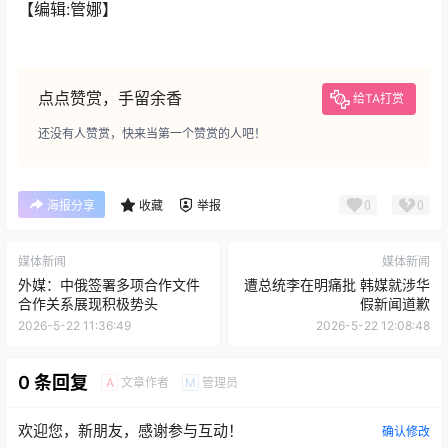
【编辑:管娜】
点点赞赏，手留余香
给TA打赏
还没有人赞赏，快来当第一个赞赏的人吧！
0
0
海报分享
收藏
举报
媒体新闻
媒体新闻
外媒：中俄签署多项合作文件
遭总统李在明痛批 韩媒就涉华
合作关系展现积极势头
假新闻道歉
2026-5-22 11:36:49
2026-5-22 12:08:48
0 条回复
文章作者
管理员
A
M
欢迎您，新朋友，感谢参与互动！
确认修改