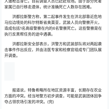
人遭枪击身亡。目前调查人员已赶赴现场。由于部分死者
家属已自行移走遗体，统计准确死亡人数存在困难。
洪都拉斯警方称，第二起事件发生在洪北部靠近危地
马拉边境处的科尔特斯省奥莫亚，武装人员向警察开火，
造成包括1名高级警察在内的6名警察死亡。这些警察是在
执行反黑帮任务的途中遇袭。
洪都拉斯安全部表示，洪警方和武装部队将对两起袭
击事件作出反应，并由法医专家和检察官组成专门团队展
开调查。
报道说，特鲁希略所在地区资源丰富，长期存在农业
方面的冲突。经当地警方初步调查，可能是武装团体因争
夺占领农场引发的冲突。(完)