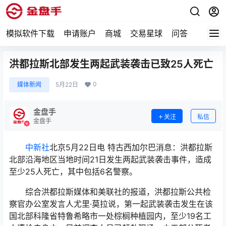
模拟软件下载
申请账户
商城
交易星球
问答
专题
洪都拉斯北部发生两起武装袭击已致25人死亡
0
媒体新闻
5月22日
金盘手
关注
私信
金盘手
中新社
北京5月22日电 特古西加尔巴消息：洪都拉斯
北部沿海地区当地时间21日发生两起武装袭击事件，造成
至少25人死亡，其中包括6名警察。
综合洪都拉斯媒体和美联社的报道，洪都拉斯公共检
察官办公室发言人尤里·莫拉说，第一起武装袭击发生在该
国北部科隆省特鲁希略市一处棕榈种植园内，至少19名工