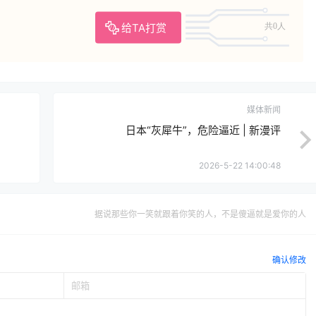
给TA打赏
共0人
媒体新闻
日本“灰犀牛”，危险逼近 | 新漫评
2026-5-22 14:00:48
据说那些你一笑就跟着你笑的人，不是傻逼就是爱你的人
确认修改