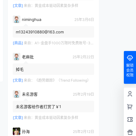
[文章]
来自：
黄金成本驱动因素复杂多样
niminghua
25年3月6日
m13243910880@163.com
[商品]
来自：
A1-金盘手1000万限时免费账号-30天/次/用户
老麻批
25年2月22日
解锁
掉毛
会员
权限
[文章]
来自：
《趋势跟踪》（Trend Following）
未名游客
25年2月19日
未名游客给作者打赏了￥1
[文章]
来自：
黄金成本驱动因素复杂多样
孙海
25年2月12日