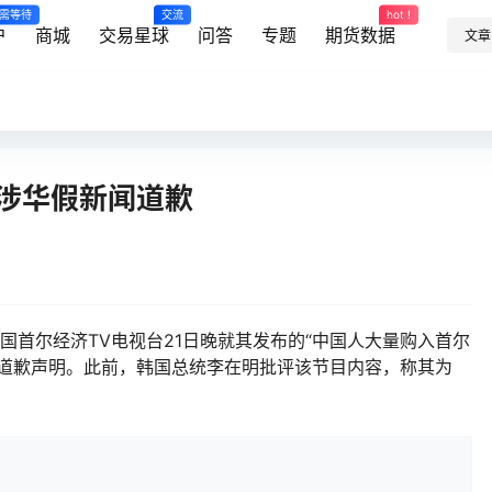
需等待
交流
hot !
户
商城
交易星球
问答
专题
期货数据
文章
就涉华假新闻道歉
国首尔经济TV电视台21日晚就其发布的“中国人大量购入首尔
表道歉声明。此前，韩国总统李在明批评该节目内容，称其为