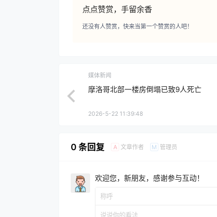
点点赞赏，手留余香
还没有人赞赏，快来当第一个赞赏的人吧！
媒体新闻
摩洛哥北部一楼房倒塌已致9人死亡
2026-5-22 11:39:48
0 条回复
文章作者
管理员
A
M
欢迎您，新朋友，感谢参与互动！