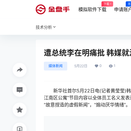
下载 !
无
模拟软件下载
申请账
技术分析
遭总统李在明痛批 韩媒
0
1
媒体新闻
5月22日
新华社首尔5月22日电(记者黄莹莹)韩
江南区公寓”节目内容以全体员工名义发
“故意捏造的虚假新闻”，“煽动厌华情绪”。