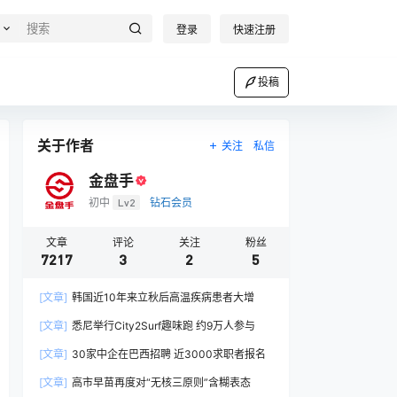
登录
快速注册
投稿
关于作者
关注
私信
金盘手
初中
Lv2
钻石会员
文章
评论
关注
粉丝
7217
3
2
5
[文章]
韩国近10年来立秋后高温疾病患者大增
[文章]
悉尼举行City2Surf趣味跑 约9万人参与
[文章]
30家中企在巴西招聘 近3000求职者报名
[文章]
高市早苗再度对“无核三原则”含糊表态