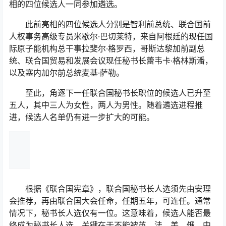
相的四位候选人一同参加遴选。
此前亮相的四位候选人分别是智利前总统、联合国前
人权事务高级专员米歇尔·巴切莱特，来自阿根廷的现任国
际原子能机构总干事拉斐尔·格罗西，哥斯达黎加前副总
统、联合国贸易和发展会议现任秘书长蕾韦卡·格林斯潘，
以及塞内加尔前总统麦基·萨勒。
至此，角逐下一任联合国秘书长职位的候选人已升至
五人，其中三人为女性，两人为男性。随着遴选进程推
进，候选人名单仍有进一步扩大的可能。
根据《联合国宪章》，联合国秘书长人选须先由安理
会推荐，再由联合国大会任命，任期五年，可连任。通常
情况下，秘书长人选仅有一位。这意味着，候选人能否最
终成为秘书长人选，关键在于不能被英、法、美、俄、中