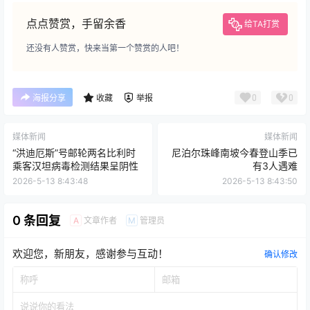
点点赞赏，手留余香
给TA打赏
还没有人赞赏，快来当第一个赞赏的人吧！
0
0
海报分享
收藏
举报
媒体新闻
媒体新闻
“洪迪厄斯”号邮轮两名比利时
尼泊尔珠峰南坡今春登山季已
乘客汉坦病毒检测结果呈阴性
有3人遇难
2026-5-13 8:43:48
2026-5-13 8:43:50
0 条回复
文章作者
管理员
A
M
欢迎您，新朋友，感谢参与互动！
确认修改