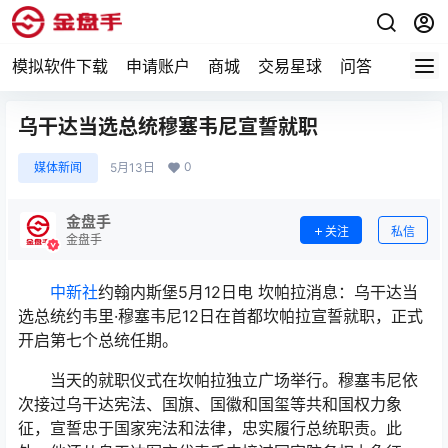
模拟软件下载
申请账户
商城
交易星球
问答
专题
乌干达当选总统穆塞韦尼宣誓就职
0
媒体新闻
5月13日
金盘手
关注
私信
金盘手
中新社
约翰内斯堡5月12日电 坎帕拉消息：乌干达当
选总统约韦里·穆塞韦尼12日在首都坎帕拉宣誓就职，正式
开启第七个总统任期。
当天的就职仪式在坎帕拉独立广场举行。穆塞韦尼依
次接过乌干达宪法、国旗、国徽和国玺等共和国权力象
征，宣誓忠于国家宪法和法律，忠实履行总统职责。此