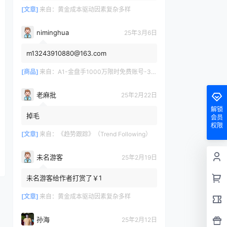
[文章]
来自：
黄金成本驱动因素复杂多样
niminghua
25年3月6日
m13243910880@163.com
[商品]
来自：
A1-金盘手1000万限时免费账号-30天/次/用户
老麻批
25年2月22日
解锁
掉毛
会员
权限
[文章]
来自：
《趋势跟踪》（Trend Following）
未名游客
25年2月19日
未名游客给作者打赏了￥1
[文章]
来自：
黄金成本驱动因素复杂多样
孙海
25年2月12日