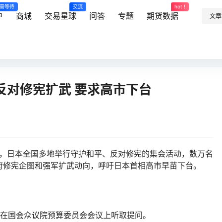
需等待
交流
hot !
户
商城
交易星球
问答
专题
期货数据
文章
反对修宪扩武 要求高市下台
日，日本全国多地举行守护和平、反对修宪的集会活动，数万名
府修宪企图和强军扩武动向，呼吁日本首相高市早苗下台。
早苗在国会众议院预算委员会会议上听取提问。