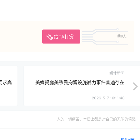
给TA打赏
共0人
媒体新闻
要求高
美媒揭露美移民拘留设施暴力事件普遍存在
2026-5-7 16:11:48
人的一切痛苦，本质上都是对自己的无能的愤怒
确认修改