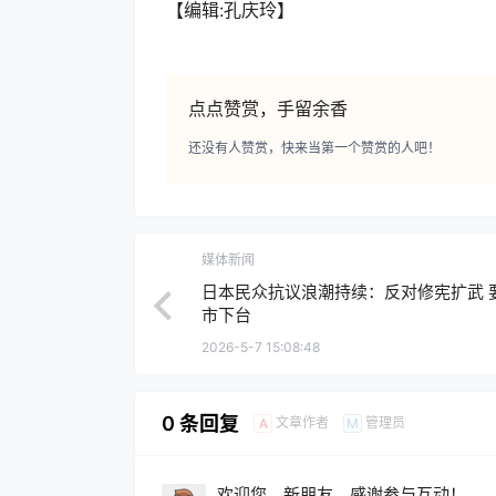
【编辑:孔庆玲】
点点赞赏，手留余香
还没有人赞赏，快来当第一个赞赏的人吧！
媒体新闻
日本民众抗议浪潮持续：反对修宪扩武 
市下台
2026-5-7 15:08:48
0 条回复
文章作者
管理员
A
M
欢迎您，新朋友，感谢参与互动！