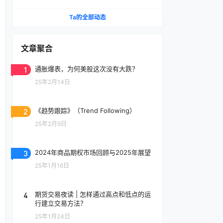
事化”野心？
Ta的全部动态
文章聚合
1
通胀爆表，为何美股这次没有大跌？
25年2月14日
2
《趋势跟踪》（Trend Following）
25年2月9日
3
2024年商品期权市场回顾与2025年展望
25年1月16日
4
期货交易夜读 | 怎样通过高点和低点的运
行建立交易方法？
25年1月24日