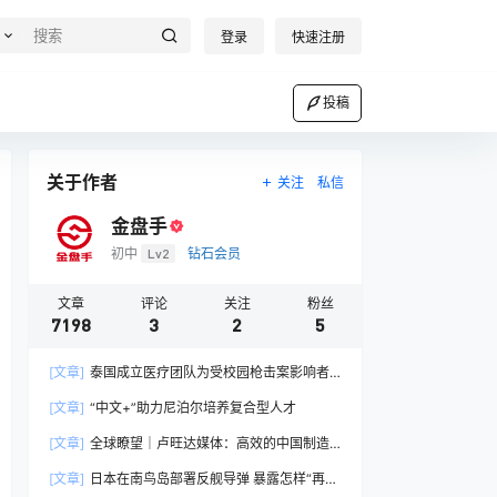
登录
快速注册
投稿
关于作者
关注
私信
金盘手
初中
Lv2
钻石会员
文章
评论
关注
粉丝
7198
3
2
5
[文章]
泰国成立医疗团队为受校园枪击案影响者
提供心理健康治疗
[文章]
“中文+”助力尼泊尔培养复合型人才
[文章]
全球瞭望｜卢旺达媒体：高效的中国制造
业让全球受益
[文章]
日本在南鸟岛部署反舰导弹 暴露怎样“再军