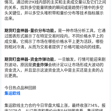
情况。通过统计K线内部的主买和主卖成交量以及它们之间
的关系，找到多空能量转换的瞬间或是趋势行情中的多空
头关键位，并以多空头堆积带和量价分布等技术指标展示
出来。
期货盯盘神器-量价分布功能，
是一种市场分析工具，它通
过图表形式展示了在特定交易时段内，不同价格水平上的
成交量。它揭示了市场在哪些价格水平上更为活跃，哪些
则相对冷清，从而为交易者提供了价格可能动向的线索。
期货盯盘神器-资金炸弹功能
，一旦触发，行情可能迎来剧
烈波动，原因是
资金炸弹
会统计足以让市场形成大波动的
资金流入，并且显示这波资金流入中是主买还是主卖的占
比更高。
今日热点品种回顾
集运欧线
集运欧线主力合约今日早盘大幅上涨，最终收涨7.14%，报
收2178点。从订单流和量价分布5分钟图来看，集运欧线