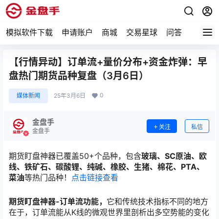
模拟软件下载
申请账户
商城
交易星球
问答
专题
【行情异动】订单流+量价分布+资金炸弹：早
盘热门期货品种复盘（3月6日）
0
媒体新闻
25年3月6日
金盘手
关注
私信
金盘手
期货盯盘神器已覆盖50+个品种，包含
玻璃、SC原油、欧
线、铁矿石、碳酸锂、纯碱、橡胶、生猪、棉花、PTA、
菜油
等热门品种！
点击链接查看
期货盯盘神器-订单流功能，
它和传统技术指标不同的地方
在于，订单流能从K线的微观世界里剖析出多空势能的变化