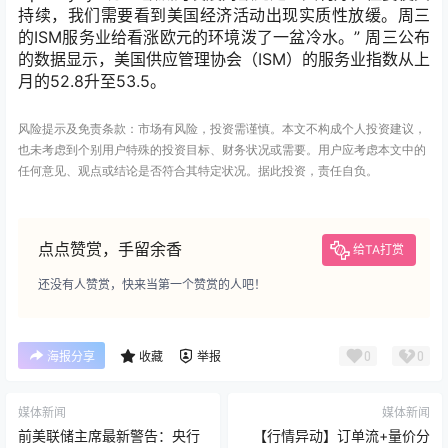
持续，我们需要看到美国经济活动出现实质性放缓。周三
的ISM服务业给看涨欧元的环境泼了一盆冷水。” 周三公布
的数据显示，美国供应管理协会（ISM）的服务业指数从上
月的52.8升至53.5。
风险提示及免责条款：市场有风险，投资需谨慎。本文不构成个人投资建议，
也未考虑到个别用户特殊的投资目标、财务状况或需要。用户应考虑本文中的
任何意见、观点或结论是否符合其特定状况。据此投资，责任自负。
点点赞赏，手留余香
给TA打赏
还没有人赞赏，快来当第一个赞赏的人吧！
0
0
海报分享
收藏
举报
媒体新闻
媒体新闻
前美联储主席最新警告：央行
【行情异动】订单流+量价分