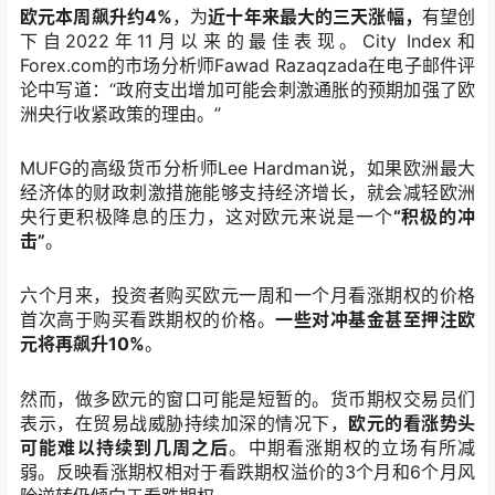
欧元本周飙升约4%
，为
近十年来最大的三天涨幅，
有望创
下自2022年11月以来的最佳表现。City Index和
Forex.com的市场分析师Fawad Razaqzada在电子邮件评
论中写道：“政府支出增加可能会刺激通胀的预期加强了欧
洲央行收紧政策的理由。”
MUFG的高级货币分析师Lee Hardman说，如果欧洲最大
经济体的财政刺激措施能够支持经济增长，就会减轻欧洲
央行更积极降息的压力，这对欧元来说是一个
“积极的冲
击”
。
六个月来，投资者购买欧元一周和一个月看涨期权的价格
首次高于购买看跌期权的价格。
一些对冲基金甚至押注欧
元将再飙升10%
。
然而，做多欧元的窗口可能是短暂的。货币期权交易员们
表示，在贸易战威胁持续加深的情况下，
欧元的看涨势头
可能难以持续到几周之后
。中期看涨期权的立场有所减
弱。反映看涨期权相对于看跌期权溢价的3个月和6个月风