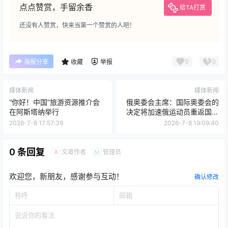
点点赞赏，手留余香
给TA打赏
还没有人赞赏，快来当第一个赞赏的人吧！
0
0
海报分享
收藏
举报
媒体新闻
媒体新闻
“你好！中国”旅游资源推介会
俄奥委会主席：国际奥委会的
在阿斯塔纳举行
决定将加速俄运动员重返国际
赛场
2026-7-8 17:57:39
2026-7-8 19:09:40
0 条回复
文章作者
管理员
A
M
欢迎您，新朋友，感谢参与互动！
确认修改