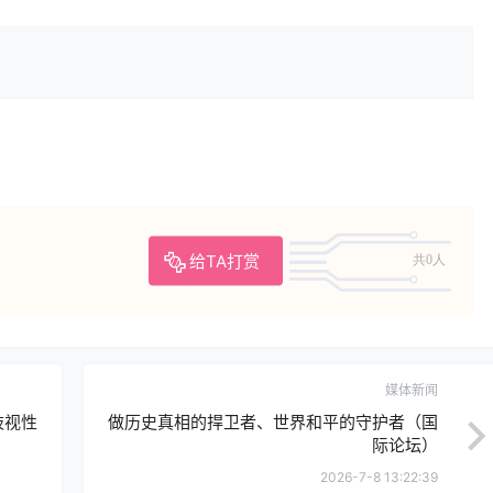
给TA打赏
共0人
媒体新闻
歧视性
做历史真相的捍卫者、世界和平的守护者（国
际论坛）
2026-7-8 13:22:39