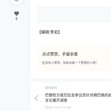
0
【编辑:李岩】
点点赞赏，手留余香
还没有人赞赏，快来当第一个赞赏的人吧！
媒体新闻
巴黎检方就巴拉圭参议员针对姆巴佩的
言论展开调查
2026-7-8 11:17:45