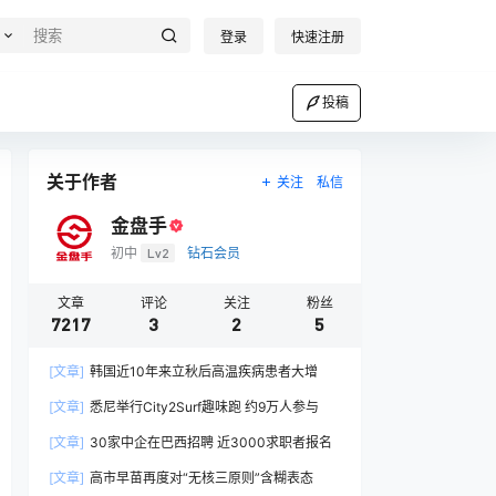
登录
快速注册
投稿
关于作者
关注
私信
金盘手
初中
Lv2
钻石会员
文章
评论
关注
粉丝
7217
3
2
5
[文章]
韩国近10年来立秋后高温疾病患者大增
[文章]
悉尼举行City2Surf趣味跑 约9万人参与
[文章]
30家中企在巴西招聘 近3000求职者报名
[文章]
高市早苗再度对“无核三原则”含糊表态