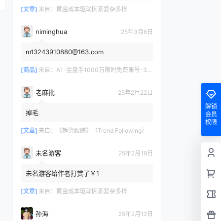
[文章]
来自：
黄金成本驱动因素复杂多样
niminghua
25年3月6日
m13243910880@163.com
[商品]
来自：
A1-金盘手1000万限时免费账号-30天/次/用户
老麻批
25年2月22日
解锁
掉毛
会员
权限
[文章]
来自：
《趋势跟踪》（Trend Following）
未名游客
25年2月19日
未名游客给作者打赏了￥1
[文章]
来自：
黄金成本驱动因素复杂多样
孙海
25年2月12日