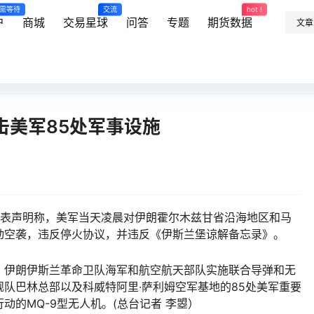
需等待
交流
hot !
户
商城
交易星球
问答
专题
期货数据
文章
击美军85处军事设施
表声明称，美军当天凌晨对伊朗霍尔木兹甘省沿海地区和马
动空袭，违反停火协议，并违反《伊斯兰堡谅解备忘录》。
伊朗伊斯兰革命卫队海军和航空航天部队实施联合导弹和无
队巴林总部以及科威特阿里·萨利姆空军基地的85处美军重要
动的MQ-9型无人机。(总台记者 李曌）