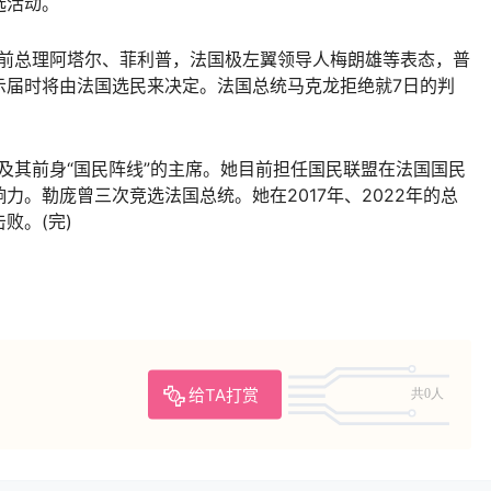
选活动。
前总理阿塔尔、菲利普，法国极左翼领导人梅朗雄等表态，普
示届时将由法国选民来决定。法国总统马克龙拒绝就7日的判
盟及其前身“国民阵线”的主席。她目前担任国民联盟在法国国民
力。勒庞曾三次竞选法国总统。她在2017年、2022年的总
败。(完)
给TA打赏
共0人