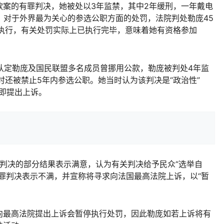
的有罪判决，她被处以3年监禁，其中2年缓刑，一年戴电
。对于外界最为关心的参选公职方面的处罚，法院判处勒庞45
期执行，有关处罚实际上已执行完毕，意味着她有资格参加
认定勒庞及国民联盟多名成员曾挪用公款，勒庞被判处4年监
时还被禁止5年内参选公职。她当时认为该判决是“政治性”
随即提出上诉。
决的部分结果表示满意，认为有关判决给予民众“选举自
罪判决表示不满，并宣称将寻求向法国最高法院上诉，以“暂
最高法院提出上诉会暂停执行处罚，因此勒庞如若上诉将有