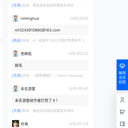
[文章]
来自：
黄金成本驱动因素复杂多样
niminghua
25年3月6日
m13243910880@163.com
[商品]
来自：
A1-金盘手1000万限时免费账号-30天/次/用户
老麻批
25年2月22日
掉毛
解锁
[文章]
来自：
《趋势跟踪》（Trend Following）
会员
权限
未名游客
25年2月19日
未名游客给作者打赏了￥1
[文章]
来自：
黄金成本驱动因素复杂多样
孙海
25年2月12日