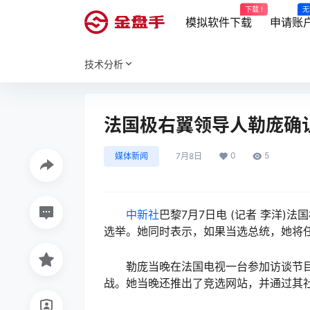
下载 !
无
模拟软件下载
申请账
技术分析
法国极右翼领导人勒庞确认
0
5
媒体新闻
7月8日
中新社
巴黎7月7日电 (记者 李洋)
选举。她同时表示，如果当选总统，她将
勒庞当晚在法国电视一台参加访谈节目
战。她当晚还推出了竞选网站，并通过其