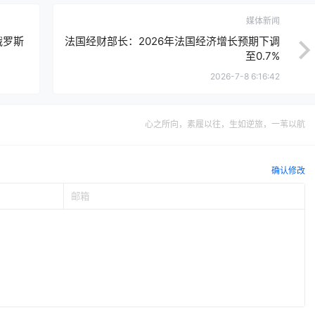
媒体新闻
俄罗斯
法国经财部长：2026年法国经济增长预期下调
至0.7%
2026-7-8 6:16:42
心之所向，素履以往，生如逆旅，一苇以航
确认修改