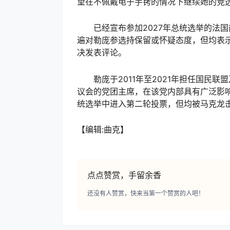
望在不佩戴电子手铐的情况下继续她的竞
已经宣布参加2027年总统选举的法国
遍对勒庞参选持保留或怀疑态度，但均表
决发表评论。
勒庞于2011年至2021年担任国民联
议会的党团主席，在该党内部具有广泛影响
统选举中进入第二轮投票，但均被马克龙击
【编辑:曲克】
点点赞赏，手留余香
还没有人赞赏，快来当第一个赞赏的人吧！