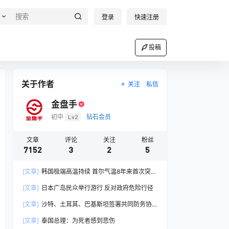
登录
快速注册
投稿
关于作者
关注
私信
金盘手
初中
Lv2
钻石会员
文章
评论
关注
粉丝
7152
3
2
5
[文章]
韩国极端高温持续 首尔气温8年来首次突破
40摄氏度
[文章]
日本广岛民众举行游行 反对政府危险行径
[文章]
沙特、土耳其、巴基斯坦签署共同防务协
议
[文章]
泰国总理：为死者感到悲伤