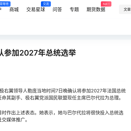
需等待
交流
hot !
户
商城
交易星球
问答
专题
期货数据
文章
参加2027年总统选举
法国极右翼领导人勒庞当地时间7日晚确认将参加2027年法国总统
任命其副手、极右翼党派国民联盟现任主席巴尔代拉为总理。
时作出上述表态。她表示，她与巴尔代拉将很快投入总统选
社交媒体推广。