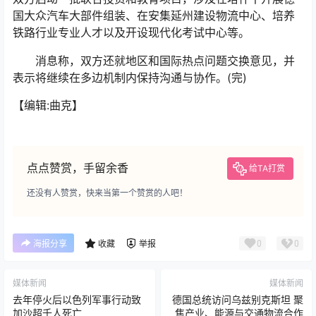
国大众汽车大部件组装、在安集延州建设物流中心、培养
铁路行业专业人才以及开设现代化考试中心等。
消息称，双方还就地区和国际热点问题交换意见，并
表示将继续在多边机制内保持沟通与协作。(完)
【编辑:曲克】
点点赞赏，手留余香
给TA打赏
还没有人赞赏，快来当第一个赞赏的人吧！
0
0
海报分享
收藏
举报
媒体新闻
媒体新闻
去年停火后以色列军事行动致
德国总统访问乌兹别克斯坦 聚
加沙超千人死亡
焦产业、能源与交通物流合作