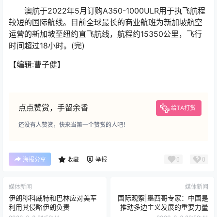
澳航于2022年5月订购A350-1000ULR用于执飞航程
较短的国际航线。目前全球最长的商业航班为新加坡航空
运营的新加坡至纽约直飞航线，航程约15350公里，飞行
时间超过18小时。(完)
【编辑:曹子健】
点点赞赏，手留余香
给TA打赏
还没有人赞赏，快来当第一个赞赏的人吧！
0
0
海报分享
收藏
举报
媒体新闻
媒体新闻
伊朗称科威特和巴林应对美军
国际观察|墨西哥专家：中国是
利用其侵略伊朗负责
推动多边主义发展的重要力量