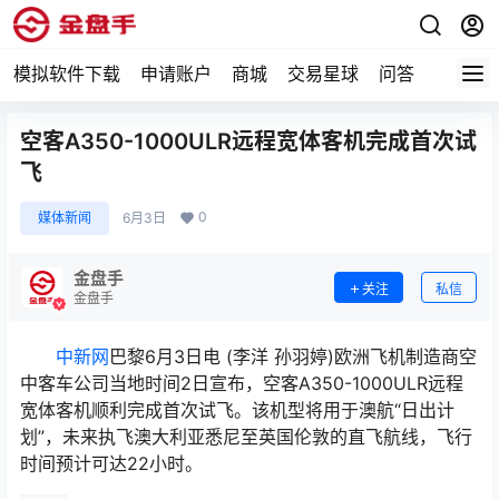
模拟软件下载
申请账户
商城
交易星球
问答
专题
空客A350-1000ULR远程宽体客机完成首次试
飞
0
媒体新闻
6月3日
金盘手
关注
私信
金盘手
中新网
巴黎6月3日电 (李洋 孙羽婷)欧洲飞机制造商空
中客车公司当地时间2日宣布，空客A350-1000ULR远程
宽体客机顺利完成首次试飞。该机型将用于澳航“日出计
划”，未来执飞澳大利亚悉尼至英国伦敦的直飞航线，飞行
时间预计可达22小时。