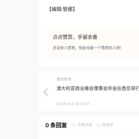
【编辑:管娜】
点点赞赏，手留余香
还没有人赞赏，快来当第一个赞赏的人吧！
媒体新闻
澳大利亚商业峰会理事会年会在悉尼举
2026-6-3 18:43:41
0 条回复
文章作者
管理员
A
M