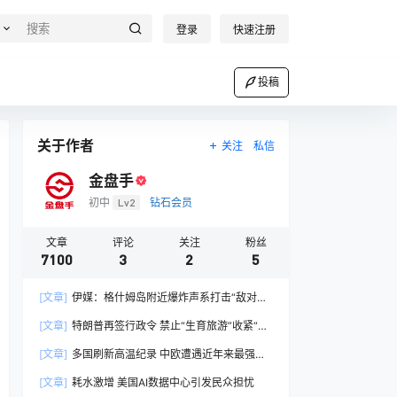
登录
快速注册
投稿
关于作者
关注
私信
金盘手
初中
Lv2
钻石会员
文章
评论
关注
粉丝
7100
3
2
5
[文章]
伊媒：格什姆岛附近爆炸声系打击“敌对目
标”所致
[文章]
特朗普再签行政令 禁止“生育旅游”收紧“出
生公民权”
[文章]
多国刷新高温纪录 中欧遭遇近年来最强热
浪
[文章]
耗水激增 美国AI数据中心引发民众担忧