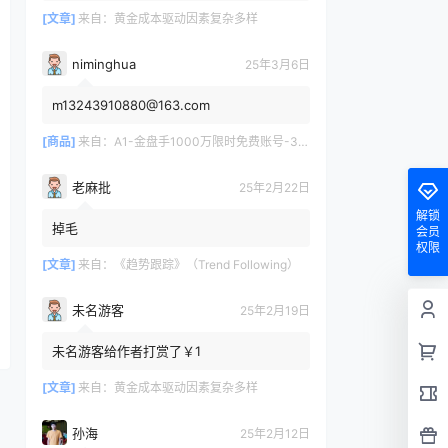
[文章]
来自：
黄金成本驱动因素复杂多样
niminghua
25年3月6日
m13243910880@163.com
[商品]
来自：
A1-金盘手1000万限时免费账号-30天/次/用户
老麻批
25年2月22日
解锁
掉毛
会员
权限
[文章]
来自：
《趋势跟踪》（Trend Following）
未名游客
25年2月19日
未名游客给作者打赏了￥1
[文章]
来自：
黄金成本驱动因素复杂多样
孙海
25年2月12日