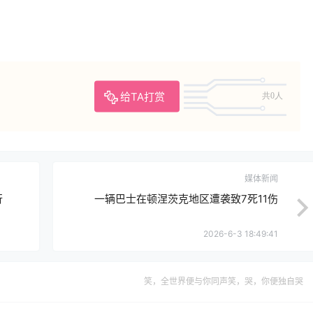
给TA打赏
共0人
媒体新闻
行
一辆巴士在顿涅茨克地区遭袭致7死11伤
2026-6-3 18:49:41
笑，全世界便与你同声笑，哭，你便独自哭