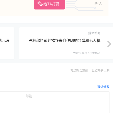
给TA打赏
共0人
媒体新闻
表示哀
巴林称拦截并摧毁来自伊朗的导弹和无人机
2026-6-3 16:33:41
喜欢就会放肆，但爱就是克制
确认修改