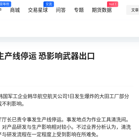
需等待
交流
hot !
户
商城
交易星球
问答
专题
期货数据
文章
生产线停运 恐影响武器出口
，韩国军工企业韩华航空航天公司1日发生爆炸的大田工厂部分
成不利影响。
厅长已责令事发生产线停运。事发地点为作业工具清洗间。
，对产品研发与生产影响相对较小。不过业界分析认为，清洗
产与研发流程在一定程度上受到影响在所难免。