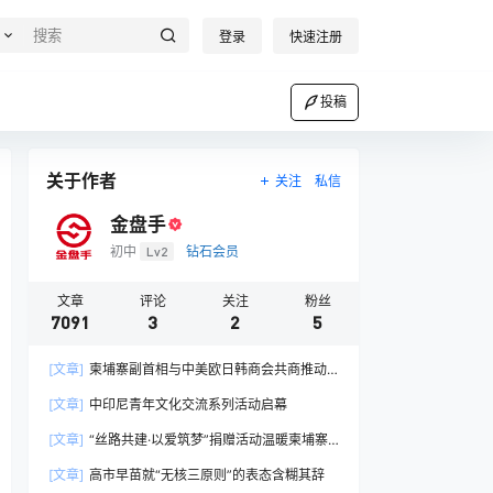
登录
快速注册
投稿
关于作者
关注
私信
金盘手
初中
Lv2
钻石会员
文章
评论
关注
粉丝
7091
3
2
5
[文章]
柬埔寨副首相与中美欧日韩商会共商推动
产业链协同发展路径
[文章]
中印尼青年文化交流系列活动启幕
[文章]
“丝路共建·以爱筑梦”捐赠活动温暖柬埔寨
孤儿心
[文章]
高市早苗就“无核三原则”的表态含糊其辞