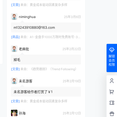
[文章]
来自：
黄金成本驱动因素复杂多样
niminghua
25年3月6日
m13243910880@163.com
[商品]
来自：
A1-金盘手1000万限时免费账号-30天/次/用户
老麻批
25年2月22日
解锁
掉毛
会员
权限
[文章]
来自：
《趋势跟踪》（Trend Following）
未名游客
25年2月19日
未名游客给作者打赏了￥1
[文章]
来自：
黄金成本驱动因素复杂多样
孙海
25年2月12日