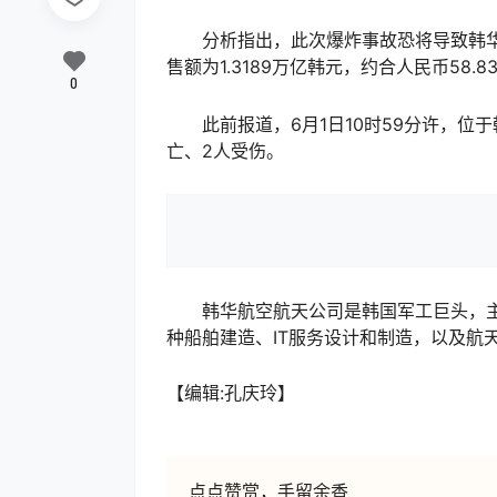
分析指出，此次爆炸事故恐将导致韩华
售额为1.3189万亿韩元，约合人民币58.
0
此前报道，6月1日10时59分许，位于
亡、2人受伤。
韩华航空航天公司是韩国军工巨头，主
种船舶建造、IT服务设计和制造，以及航
【编辑:孔庆玲】
点点赞赏，手留余香