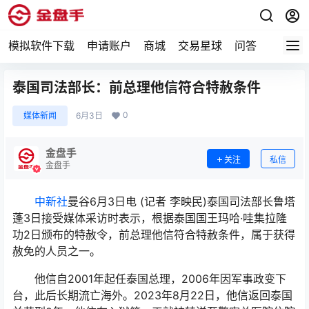
模拟软件下载
申请账户
商城
交易星球
问答
专题
泰国司法部长：前总理他信符合特赦条件
0
媒体新闻
6月3日
金盘手
关注
私信
金盘手
中新社
曼谷6月3日电 (记者 李映民)泰国司法部长鲁塔
蓬3日接受媒体采访时表示，根据泰国国王玛哈·哇集拉隆
功2日颁布的特赦令，前总理他信符合特赦条件，属于获得
赦免的人员之一。
他信自2001年起任泰国总理，2006年因军事政变下
台，此后长期流亡海外。2023年8月22日，他信返回泰国