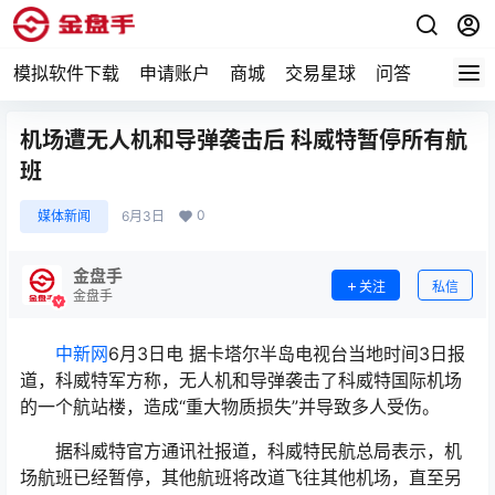
模拟软件下载
申请账户
商城
交易星球
问答
专题
机场遭无人机和导弹袭击后 科威特暂停所有航
班
0
媒体新闻
6月3日
金盘手
关注
私信
金盘手
中新网
6月3日电 据卡塔尔半岛电视台当地时间3日报
道，科威特军方称，无人机和导弹袭击了科威特国际机场
的一个航站楼，造成“重大物质损失”并导致多人受伤。
据科威特官方通讯社报道，科威特民航总局表示，机
场航班已经暂停，其他航班将改道飞往其他机场，直至另