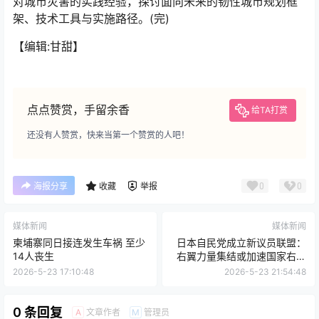
对城市灾害的实践经验，探讨面向未来的韧性城市规划框
架、技术工具与实施路径。(完)
【编辑:甘甜】
点点赞赏，手留余香
给TA打赏
还没有人赞赏，快来当第一个赞赏的人吧！
0
0
海报分享
收藏
举报
媒体新闻
媒体新闻
柬埔寨同日接连发生车祸 至少
日本自民党成立新议员联盟：
14人丧生
右翼力量集结或加速国家右倾
化
2026-5-23 17:10:48
2026-5-23 21:54:48
0 条回复
文章作者
管理员
A
M