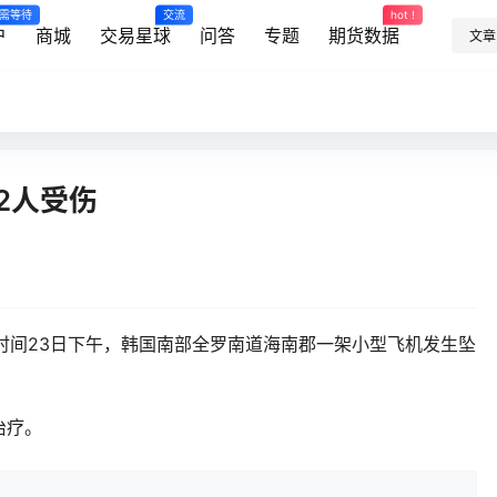
需等待
交流
hot !
户
商城
交易星球
问答
专题
期货数据
文章
2人受伤
地时间23日下午，韩国南部全罗南道海南郡一架小型飞机发生坠
治疗。