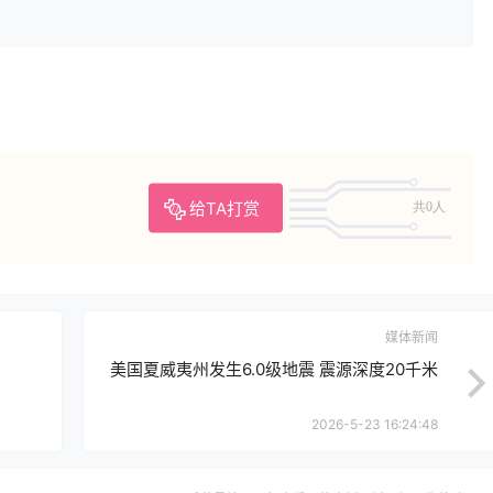
给TA打赏
共0人
媒体新闻
美国夏威夷州发生6.0级地震 震源深度20千米
2026-5-23 16:24:48