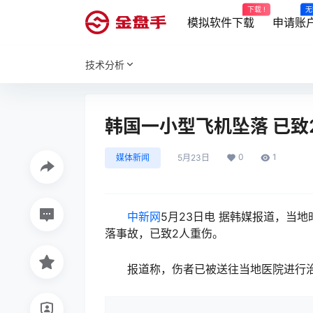
下载 !
无
模拟软件下载
申请账
技术分析
韩国一小型飞机坠落 已致
0
1
媒体新闻
5月23日
中新网
5月23日电 据韩媒报道，当
落事故，已致2人重伤。
报道称，伤者已被送往当地医院进行