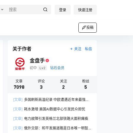
登录
快速注册
投稿
关于作者
关注
私信
金盘手
初中
Lv2
钻石会员
文章
评论
关注
粉丝
7098
3
2
5
[文章]
多国刷新高温纪录 中欧遭遇近年来最强热
浪
[文章]
耗水激增 美国AI数据中心引发民众担忧
[文章]
电力故障引发英格兰北部铁路大面积瘫痪
[文章]
俄外交部：和平发展道路是日本唯一明智