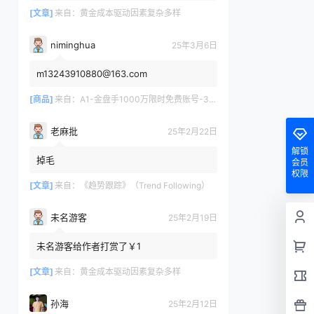
[文章]
来自：
黄金成本驱动因素复杂多样
niminghua
25年3月6日
m13243910880@163.com
[商品]
来自：
A1-金盘手1000万限时免费账号-30天/次/用户
老麻批
25年2月22日
解锁
掉毛
会员
权限
[文章]
来自：
《趋势跟踪》（Trend Following）
未名游客
25年2月19日
未名游客给作者打赏了￥1
[文章]
来自：
黄金成本驱动因素复杂多样
孙海
25年2月12日