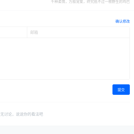
千种柔情，万般宠爱，终究抵不过一根野生的鸡巴
确认修改
提交
暂无讨论，说说你的看法吧