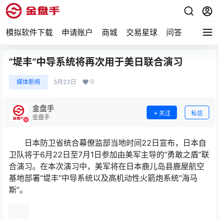
模拟软件下载
申请账户
商城
交易星球
问答
专题
“堤丰”中导系统将再次用于美日联合演习
0
媒体新闻
5月23日
金盘手
关注
私信
金盘手
日本防卫省统合幕僚监部当地时间22日宣布，日本自
卫队将于6月22日至7月1日参加由美军主导的“勇敢之盾”联
合演习。在本次演习中，美军将在日本鹿儿岛县鹿屋航空
基地部署“堤丰”中导系统以及高机动性火箭炮系统“海马
斯”。