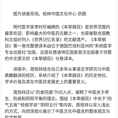
图为讲座现场。柏林中国文化中心 供图
明代医学家李时珍编撰的《本草纲目》是世界范围内
最受欢迎、影响最大的中医药古籍之一，也是被联合国教
科文组织列入《世界记忆名录》的文献遗产。《本草纲
目》第一卷完整德译本由位于德国巴伐利亚州的“系统医学
专业出版社”出版，这是在德语地区国家首次出版基于完整
的中文原文的《本草纲目》分卷译本。
讲座中，周恒祥结合自己多年从事语言学研究与中医
典籍翻译的经历，系统介绍了《本草纲目》的历史地位、
学术价值及其在中医药发展史上的重要意义。
周恒祥还以“药食同源”为切入点，阐释了中医关于养
生、防病和阴阳平衡的理念。围绕《本草纲目》中关于“四
气五味”“经络学说”“阴阳五行”等内容，周恒祥以深入浅出
的方式，向现场观众展示了中医文化中蕴含的整体观念与
哲学智慧。