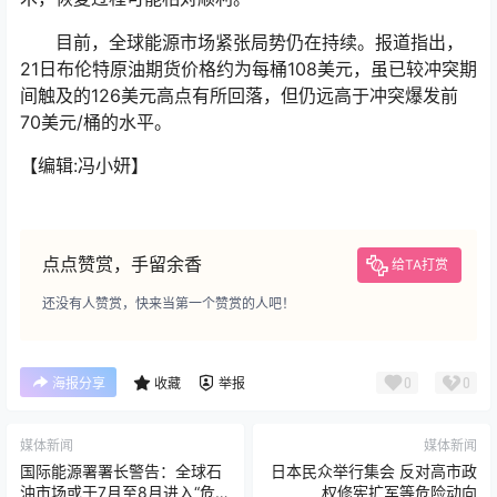
目前，全球能源市场紧张局势仍在持续。报道指出，
21日布伦特原油期货价格约为每桶108美元，虽已较冲突期
间触及的126美元高点有所回落，但仍远高于冲突爆发前
70美元/桶的水平。
【编辑:冯小妍】
点点赞赏，手留余香
给TA打赏
还没有人赞赏，快来当第一个赞赏的人吧！
0
0
海报分享
收藏
举报
媒体新闻
媒体新闻
国际能源署署长警告：全球石
日本民众举行集会 反对高市政
油市场或于7月至8月进入“危险
权修宪扩军等危险动向