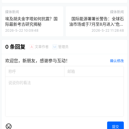
媒体新闻
媒体新闻
埃及胡夫金字塔如何抗震？国
国际能源署署长警告：全球石
际最新考古研究揭秘
油市场或于7月至8月进入“危险
区域”
2026-5-22 10:09:48
2026-5-22 11:28:48
0 条回复
文章作者
管理员
A
M
欢迎您，新朋友，感谢参与互动！
确认修改
提交