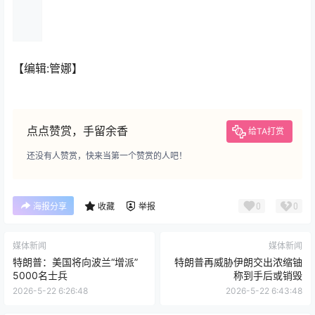
【编辑:管娜】
点点赞赏，手留余香
给TA打赏
还没有人赞赏，快来当第一个赞赏的人吧！
0
0
海报分享
收藏
举报
媒体新闻
媒体新闻
特朗普：美国将向波兰“增派”
特朗普再威胁伊朗交出浓缩铀
5000名士兵
称到手后或销毁
2026-5-22 6:26:48
2026-5-22 6:43:48