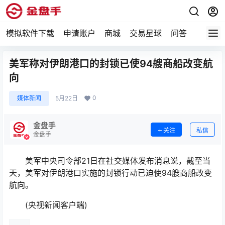
模拟软件下载
申请账户
商城
交易星球
问答
专题
美军称对伊朗港口的封锁已使94艘商船改变航
向
0
媒体新闻
5月22日
金盘手
关注
私信
金盘手
美军中央司令部21日在社交媒体发布消息说，截至当
天，美军对伊朗港口实施的封锁行动已迫使94艘商船改变
航向。
(央视新闻客户端)