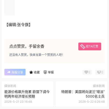
【编辑:张令旗】
点点赞赏，手留余香
给TA打赏
还没有人赞赏，快来当第一个赞赏的人吧！
0
0
海报分享
收藏
举报
媒体新闻
媒体新闻
能源价格飙升拖累 欧盟下调今
特朗普：美国将向波兰“增派”
明两年经济增长预期
5000名士兵
2026-5-21 23:16:48
2026-5-22 6:26:48