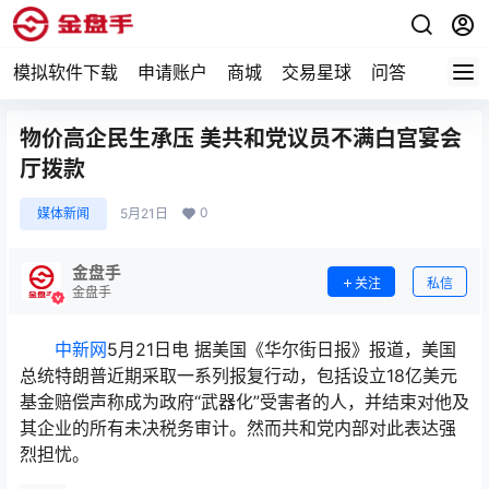
模拟软件下载
申请账户
商城
交易星球
问答
专题
物价高企民生承压 美共和党议员不满白宫宴会
厅拨款
0
媒体新闻
5月21日
金盘手
关注
私信
金盘手
中新网
5月21日电 据美国《华尔街日报》报道，美国
总统特朗普近期采取一系列报复行动，包括设立18亿美元
基金赔偿声称成为政府“武器化”受害者的人，并结束对他及
其企业的所有未决税务审计。然而共和党内部对此表达强
烈担忧。