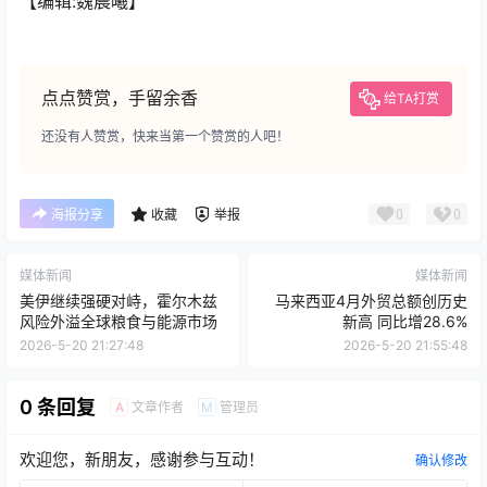
【编辑:魏晨曦】
点点赞赏，手留余香
给TA打赏
还没有人赞赏，快来当第一个赞赏的人吧！
0
0
海报分享
收藏
举报
媒体新闻
媒体新闻
美伊继续强硬对峙，霍尔木兹
马来西亚4月外贸总额创历史
风险外溢全球粮食与能源市场
新高 同比增28.6%
2026-5-20 21:27:48
2026-5-20 21:55:48
0 条回复
文章作者
管理员
A
M
欢迎您，新朋友，感谢参与互动！
确认修改