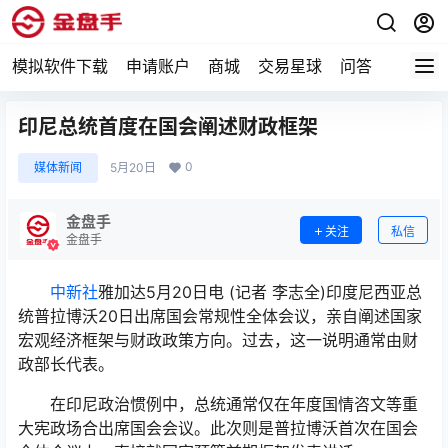
模拟软件下载
申请账户
商城
交易星球
问答
专题
印尼总统首度在国会阐述财政框架
0
媒体新闻
5月20日
金盘手
关注
私信
金盘手
中新社
雅加达5月20日电 (记者 李志全)印度尼西亚总
统普拉博沃20日出席国会常规性全体会议，亲自阐述国家
宏观经济框架与财政政策方向。过去，这一说明通常由财
政部长代表。
在印尼政治惯例中，总统通常仅在年度国情咨文等重
大宪政场合出席国会会议。此次则是普拉博沃首次在国会