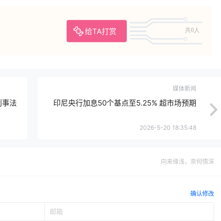
给TA打赏
共0人
媒体新闻
刑事法
印尼央行加息50个基点至5.25% 超市场预期
2026-5-20 18:35:48
向来缘浅，奈何情深
确认修改