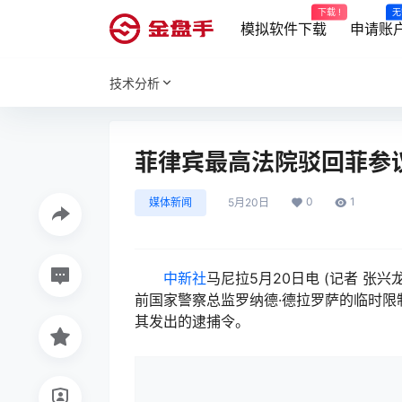
下载 !
无
模拟软件下载
申请账
技术分析
菲律宾最高法院驳回菲参
0
1
媒体新闻
5月20日
中新社
马尼拉5月20日电 (记者 张
前国家警察总监罗纳德·德拉罗萨的临时
其发出的逮捕令。