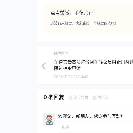
点点赞赏，手留余香
还没有人赞赏，快来当第一个赞赏的人吧！
媒体新闻
菲律宾最高法院驳回菲参议员阻止国际
院逮捕令申请
2026-5-20 18:30:48
0 条回复
文章作者
管理员
A
M
欢迎您，新朋友，感谢参与互动！