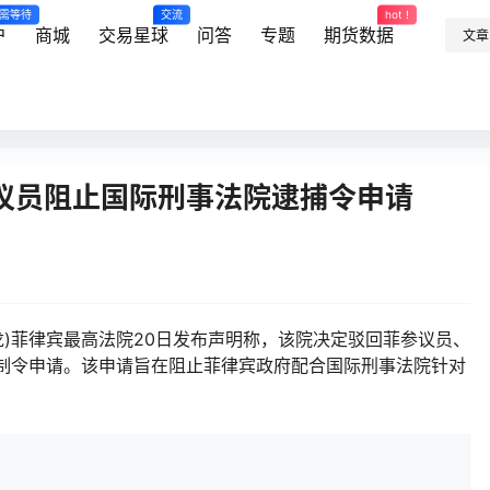
需等待
交流
hot !
户
商城
交易星球
问答
专题
期货数据
文章
议员阻止国际刑事法院逮捕令申请
兴龙)菲律宾最高法院20日发布声明称，该院决定驳回菲参议员、
限制令申请。该申请旨在阻止菲律宾政府配合国际刑事法院针对