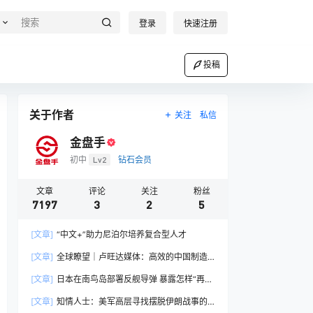
登录
快速注册
投稿
关于作者
关注
私信
金盘手
初中
Lv2
钻石会员
文章
评论
关注
粉丝
7197
3
2
5
[文章]
“中文+”助力尼泊尔培养复合型人才
[文章]
全球瞭望｜卢旺达媒体：高效的中国制造
业让全球受益
[文章]
日本在南鸟岛部署反舰导弹 暴露怎样“再军
事化”野心？
[文章]
知情人士：美军高层寻找摆脱伊朗战事的