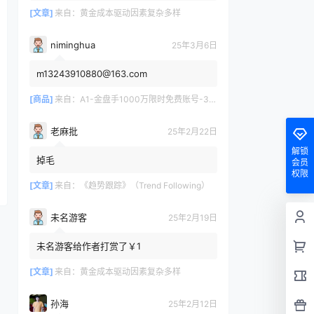
[文章]
来自：
黄金成本驱动因素复杂多样
niminghua
25年3月6日
m13243910880@163.com
[商品]
来自：
A1-金盘手1000万限时免费账号-30天/次/用户
老麻批
25年2月22日
解锁
掉毛
会员
权限
[文章]
来自：
《趋势跟踪》（Trend Following）
未名游客
25年2月19日
未名游客给作者打赏了￥1
[文章]
来自：
黄金成本驱动因素复杂多样
孙海
25年2月12日