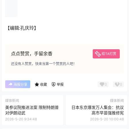
【编辑:孔庆玲】
点点赞赏，手留余香
给TA打赏
还没有人赞赏，快来当第一个赞赏的人吧！
0
0
海报分享
收藏
举报
媒体新闻
媒体新闻
美参议院推进法案 限制特朗普
日本东京爆发万人集会：抗议
对伊朗动武
高市早苗强推修宪
2026-5-20 9:34:48
2026-5-20 10:00:48