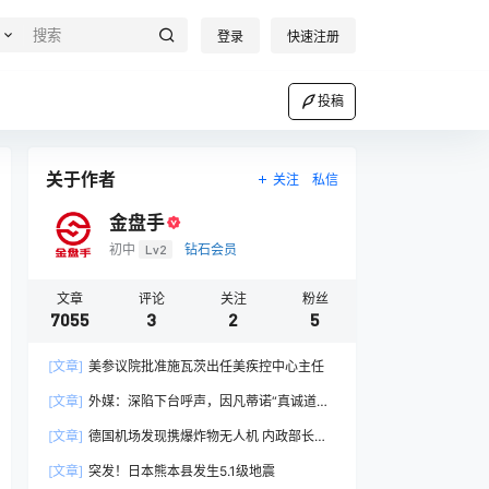
登录
快速注册
投稿
关于作者
关注
私信
金盘手
初中
Lv2
钻石会员
文章
评论
关注
粉丝
7055
3
2
5
[文章]
美参议院批准施瓦茨出任美疾控中心主任
[文章]
外媒：深陷下台呼声，因凡蒂诺“真诚道
歉”，获国际足联高层力保留任
[文章]
德国机场发现携爆炸物无人机 内政部长：
安全威胁升至“新的危险级别”
[文章]
突发！日本熊本县发生5.1级地震