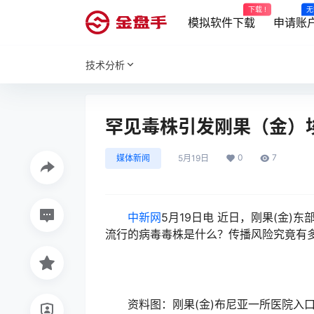
下载 !
无
模拟软件下载
申请账
技术分析
罕见毒株引发刚果（金）
0
7
媒体新闻
5月19日
中新网
5月19日电 近日，刚果(金
流行的病毒毒株是什么？传播风险究竟有
资料图：刚果(金)布尼亚一所医院入