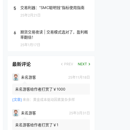
5
交易利器：“SMC聪明钱”指标使用指南
25年2月21日
6
期货交易夜读 | 交易模式选对了，盈利概
率翻倍！
25年1月17日
最新评论
PREV
NEXT
未名游客
25年11月18日
未名游客给作者打赏了￥1000
[文章]
来自：
黄金成本驱动因素复杂多样
未名游客
25年3月31日
未名游客给作者打赏了￥1