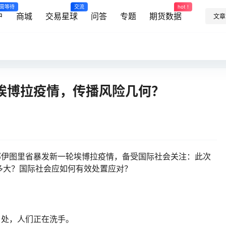
需等待
交流
hot !
户
商城
交易星球
问答
专题
期货数据
文章
埃博拉疫情，传播风险几何？
)东部伊图里省暴发新一轮埃博拉疫情，备受国际社会关注：此次
多大？国际社会应如何有效处置应对？
口处，人们正在洗手。