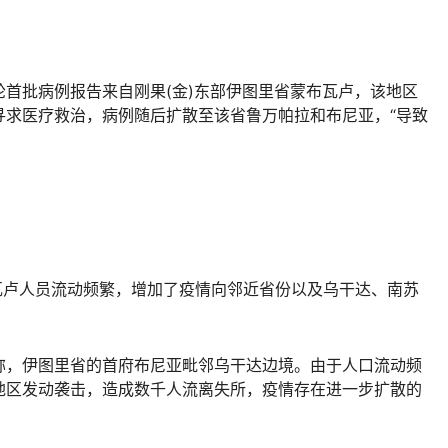
批病例报告来自刚果(金)东部伊图里省蒙布瓦卢，该地区
寻求医疗救治，病例随后扩散至该省鲁万帕拉和布尼亚，“导致
瓦卢人员流动频繁，增加了疫情向邻近省份以及乌干达、南苏
，伊图里省的首府布尼亚毗邻乌干达边境。由于人口流动频
地区发动袭击，造成数千人流离失所，疫情存在进一步扩散的