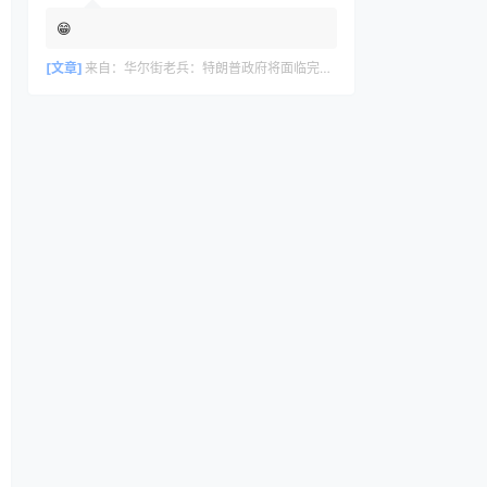
😁
[文章]
来自：
华尔街老兵：特朗普政府将面临完美风暴，长期看好黄金