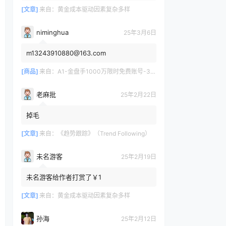
[文章]
来自：
黄金成本驱动因素复杂多样
niminghua
25年3月6日
m13243910880@163.com
[商品]
来自：
A1-金盘手1000万限时免费账号-30天/次/用户
老麻批
25年2月22日
掉毛
[文章]
来自：
《趋势跟踪》（Trend Following）
未名游客
25年2月19日
未名游客给作者打赏了￥1
[文章]
来自：
黄金成本驱动因素复杂多样
孙海
25年2月12日