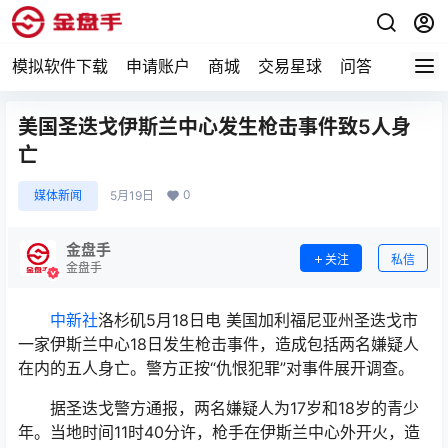
模拟软件下载
申请账户
商城
交易星球
问答
专题
美国圣迭戈伊斯兰中心发生枪击事件致5人身
亡
0
媒体新闻
5月19日
金盘手
关注
私信
金盘手
中新社
洛杉矶5月18日电 美国加利福尼亚州圣迭戈市
一家伊斯兰中心18日发生枪击事件，造成包括两名嫌疑人
在内的五人身亡。警方正按“仇恨犯罪”对事件展开调查。
据圣迭戈警方通报，两名嫌疑人为17岁和18岁的青少
年。当地时间11时40分许，枪手在伊斯兰中心外开火，造