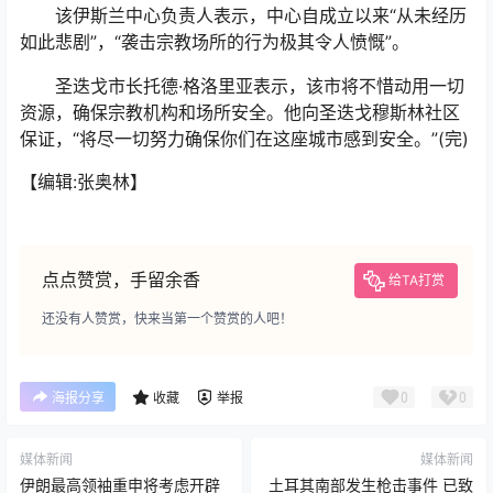
该伊斯兰中心负责人表示，中心自成立以来“从未经历
如此悲剧”，“袭击宗教场所的行为极其令人愤慨”。
圣迭戈市长托德·格洛里亚表示，该市将不惜动用一切
资源，确保宗教机构和场所安全。他向圣迭戈穆斯林社区
保证，“将尽一切努力确保你们在这座城市感到安全。”(完)
【编辑:张奥林】
点点赞赏，手留余香
给TA打赏
还没有人赞赏，快来当第一个赞赏的人吧！
0
0
海报分享
收藏
举报
媒体新闻
媒体新闻
伊朗最高领袖重申将考虑开辟
土耳其南部发生枪击事件 已致