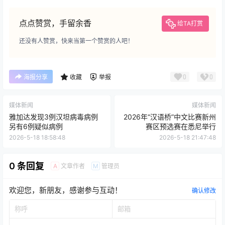
点点赞赏，手留余香
给TA打赏
还没有人赞赏，快来当第一个赞赏的人吧！
0
0
海报分享
收藏
举报
媒体新闻
媒体新闻
雅加达发现3例汉坦病毒病例
2026年“汉语桥”中文比赛新州
另有6例疑似病例
赛区预选赛在悉尼举行
2026-5-18 18:58:48
2026-5-18 21:47:48
0 条回复
文章作者
管理员
A
M
欢迎您，新朋友，感谢参与互动！
确认修改