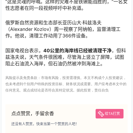
“这是灵魂的呼喊。这样的灾难不是铁锹能战胜的，”一名女
性志愿者在同一段视频呼吁中补充道。
俄罗斯自然资源和生态部长亚历山大·科兹洛夫
（Alexander Kozlov）周一视察了阿纳帕，监督清理工
作。他说，清理工作动用了366件设备。
国家电视台表示，
40公里的海岸线已经被清理干净
，但科
兹洛夫说，天气条件很困难，尽管海上竖立了屏障，试图
阻止石油流入海岸，但石油仍然被冲到海滩上。
风险提示及免责条款：市场有风险，投资需谨慎。本文不构成个人投资建议，
也未考虑到个别用户特殊的投资目标、财务状况或需要。用户应考虑本文中的
任何意见、观点或结论是否符合其特定状况。据此投资，责任自负
点点赞赏，手留余香
给TA打赏
还没有人赞赏，快来当第一个赞赏的人吧！