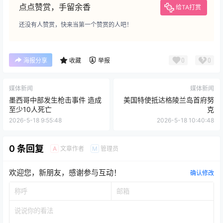
点点赞赏，手留余香
给TA打赏
还没有人赞赏，快来当第一个赞赏的人吧！
0
0
海报分享
收藏
举报
媒体新闻
媒体新闻
墨西哥中部发生枪击事件 造成
美国特使抵达格陵兰岛首府努
至少10人死亡
克
2026-5-18 9:55:48
2026-5-18 10:40:48
0 条回复
文章作者
管理员
A
M
欢迎您，新朋友，感谢参与互动！
确认修改