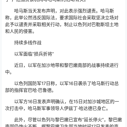
哈马斯当天发布声明，对此表示强烈谴责。哈马斯
称，此举公然违反国际法，要求国际社会采取坚决立场对
此予以谴责并采取相关行动，制止以色列对巴勒斯坦土地
和人民的侵害。
持续多线作战
以军面临“损兵折将”
近日，以军在加沙地带和黎巴嫩南部的战事持续进行
中。
以色列国防军17日称，以军16日袭杀了哈马斯行动总
部的指挥官巴哈·巴鲁德。
以军方16日发表声明确认，在15日对加沙城地区的一
次打击中，哈马斯军事领导人伊兹丁·哈达德已身亡。
此外，尽管以色列与黎巴嫩已宣布“延长停火”，黎巴嫩
南部仍炮火不断。据黎巴嫩卫生部当地时间17日发表的声