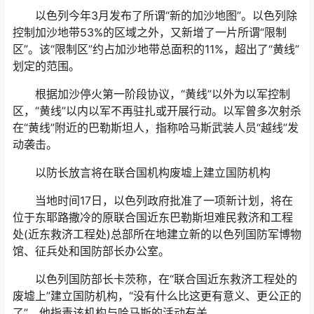
以色列今年3月发布了所谓“新的加沙地图”。以色列除
控制加沙地带53%的区域之外，又新增了一片所谓“限制
区”。该“限制区”约占加沙地带总面积的11%，超出了“黄线”
划定的范围。
根据加沙停火第一阶段协议，“黄线”以外为以军控制
区，“黄线”以内以军不再驻扎或开展行动。以军曾多次射杀
在“黄线”附近的巴勒斯坦人，指称哈马斯武装人员“越线”发
动袭击。
以防长放言将在联合国机构废墟上建立国防机构
当地时间17日，以色列政府批准了一项新计划，将在
位于东耶路撒冷的原联合国近东巴勒斯坦难民救济和工程
处(近东救济工程处)总部所在地建立新的以色列国防军博物
馆、征兵处和国防部长办公室。
以色列国防部长卡茨称，在“联合国近东救济工程处的
废墟上”建立国防机构，“没有什么比这更有意义、更公正的
了”，他指责该机构与哈马斯的活动有关。