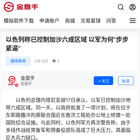
模拟软件下载
申请账户
商城
交易星球
问答
专题
以色列称已控制加沙六成区域 以军为何“步步
紧逼”
0
媒体新闻
5月18日
金盘手
关注
私信
金盘手
以色列总理内塔尼亚胡17日承认，以军已控制加沙地
带六成区域。同一天，以政府批准了一项计划，将在位于
东耶路撒冷的原联合国近东救济工程处办公地上修建一处
国防综合设施。与此同时，以色列军方再次警告称，由于
多线作战给常备军和预备役部队造成了巨大压力，其面临
巨大兵力缺口。