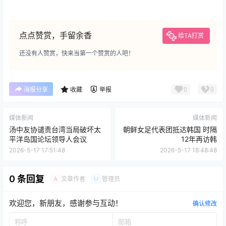
点点赞赏，手留余香
给TA打赏
还没有人赞赏，快来当第一个赞赏的人吧！
0
0
海报分享
收藏
举报
媒体新闻
媒体新闻
汤中友协谴责台湾当局破坏太
朝鲜女足代表团抵达韩国 时隔
平洋岛国论坛领导人会议
12年再访韩
2026-5-17 17:51:48
2026-5-17 18:48:48
0 条回复
文章作者
管理员
A
M
欢迎您，新朋友，感谢参与互动！
确认修改