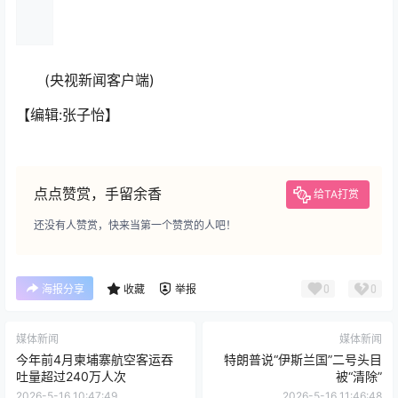
(央视新闻客户端)
【编辑:张子怡】
点点赞赏，手留余香
给TA打赏
还没有人赞赏，快来当第一个赞赏的人吧！
0
0
海报分享
收藏
举报
媒体新闻
媒体新闻
今年前4月柬埔寨航空客运吞
特朗普说“伊斯兰国”二号头目
吐量超过240万人次
被“清除”
2026-5-16 10:47:49
2026-5-16 11:46:48