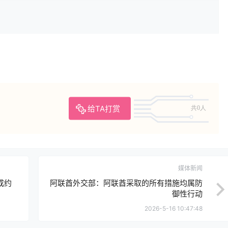
给TA打赏
共0人
媒体新闻
成约
阿联酋外交部：阿联酋采取的所有措施均属防
御性行动
2026-5-16 10:47:48