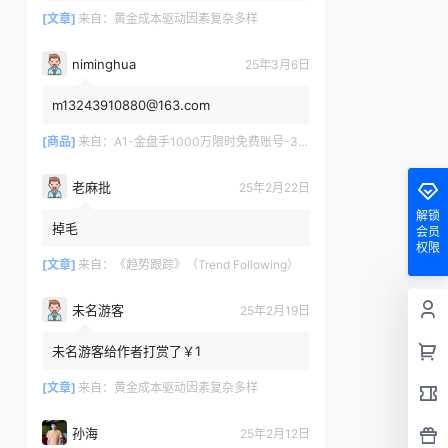
[文章]
来自：
黄金成本驱动因素复杂多样
niminghua
25年3月6日
m13243910880@163.com
[商品]
来自：
A1-金盘手1000万限时免费账号-30天/次/用户
老麻批
25年2月22日
解锁
掉毛
会员
权限
[文章]
来自：
《趋势跟踪》（Trend Following）
未名游客
25年2月19日
未名游客给作者打赏了￥1
[文章]
来自：
黄金成本驱动因素复杂多样
孙海
25年2月12日