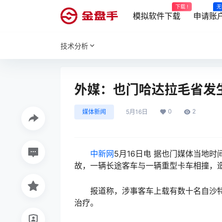
下载 !
无
模拟软件下载
申请账
技术分析
外媒：也门哈达拉毛省发生
0
2
媒体新闻
5月16日
中新网
5月16日电 据也门媒体当地
故，一辆长途客车与一辆重型卡车相撞，造
报道称，涉事客车上载有数十名自沙特
治疗。