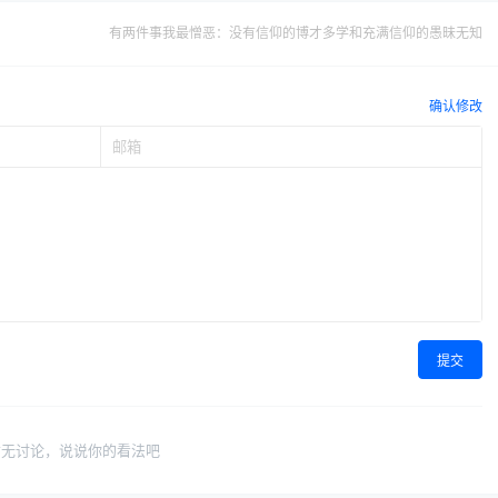
有两件事我最憎恶：没有信仰的博才多学和充满信仰的愚昧无知
确认修改
提交
暂无讨论，说说你的看法吧