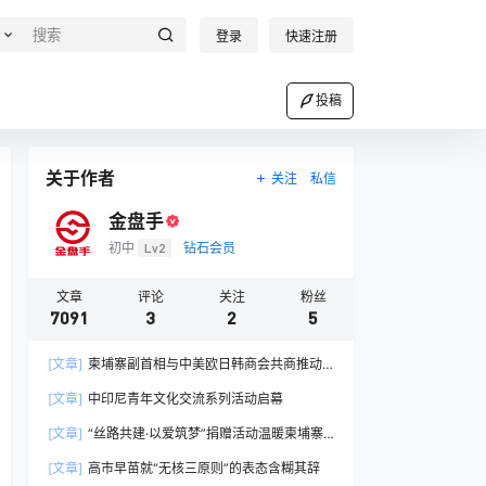
登录
快速注册
投稿
关于作者
关注
私信
金盘手
初中
Lv2
钻石会员
文章
评论
关注
粉丝
7091
3
2
5
[文章]
柬埔寨副首相与中美欧日韩商会共商推动
产业链协同发展路径
[文章]
中印尼青年文化交流系列活动启幕
[文章]
“丝路共建·以爱筑梦”捐赠活动温暖柬埔寨
孤儿心
[文章]
高市早苗就“无核三原则”的表态含糊其辞