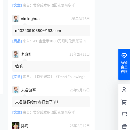
[文章]
来自：
黄金成本驱动因素复杂多样
niminghua
25年3月6日
m13243910880@163.com
[商品]
来自：
A1-金盘手1000万限时免费账号-30天/次/用户
老麻批
25年2月22日
解锁
掉毛
会员
权限
[文章]
来自：
《趋势跟踪》（Trend Following）
未名游客
25年2月19日
未名游客给作者打赏了￥1
[文章]
来自：
黄金成本驱动因素复杂多样
孙海
25年2月12日