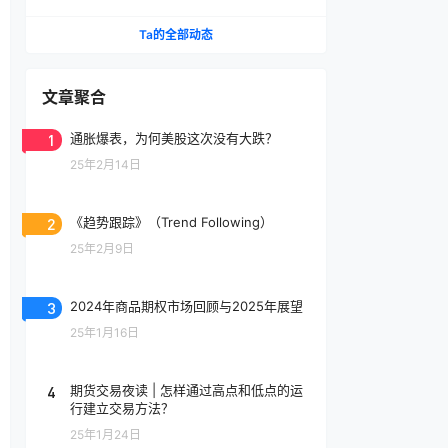
事化”野心？
Ta的全部动态
文章聚合
1
通胀爆表，为何美股这次没有大跌？
25年2月14日
2
《趋势跟踪》（Trend Following）
25年2月9日
3
2024年商品期权市场回顾与2025年展望
25年1月16日
4
期货交易夜读 | 怎样通过高点和低点的运
行建立交易方法？
25年1月24日