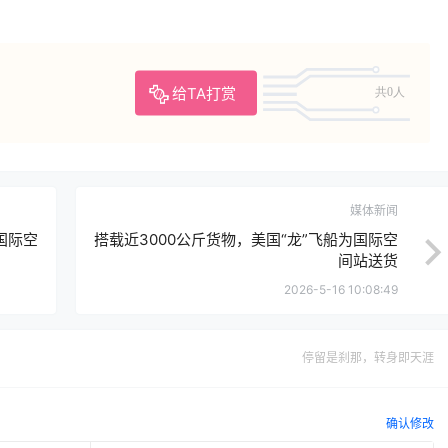
给TA打赏
共0人
媒体新闻
国际空
搭载近3000公斤货物，美国“龙”飞船为国际空
间站送货
2026-5-16 10:08:49
停留是刹那，转身即天涯
确认修改