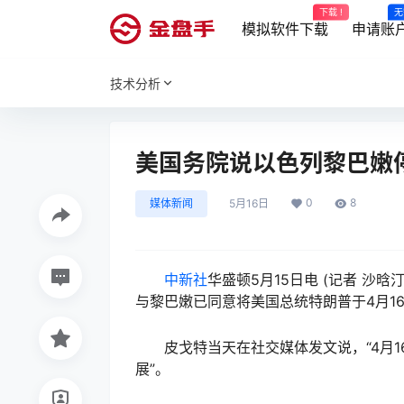
下载 !
无
模拟软件下载
申请账
技术分析
美国务院说以色列黎巴嫩
0
8
媒体新闻
5月16日
中新社
华盛顿5月15日电 (记者 沙
与黎巴嫩已同意将美国总统特朗普于4月1
皮戈特当天在社交媒体发文说，“4月1
展”。