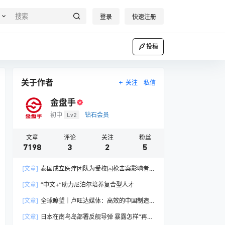
登录
快速注册
投稿
关于作者
关注
私信
金盘手
初中
Lv2
钻石会员
文章
评论
关注
粉丝
7198
3
2
5
[文章]
泰国成立医疗团队为受校园枪击案影响者
提供心理健康治疗
[文章]
“中文+”助力尼泊尔培养复合型人才
[文章]
全球瞭望｜卢旺达媒体：高效的中国制造
业让全球受益
[文章]
日本在南鸟岛部署反舰导弹 暴露怎样“再军