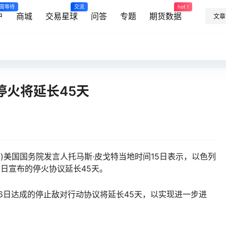
需等待
交流
hot !
户
商城
交易星球
问答
专题
期货数据
文章
停火将延长45天
晗汀)美国国务院发言人托马斯·皮戈特当地时间15日表示，以色列
6日宣布的停火协议延长45天。
6日达成的停止敌对行动协议将延长45天，以实现进一步进