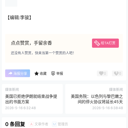
【编辑:李骏】
点点赞赏，手留余香
给TA打赏
还没有人赞赏，快来当第一个赞赏的人吧！
0
0
海报分享
收藏
举报
媒体新闻
媒体新闻
美国已拒绝伊朗就结束战争提
美国务院：以色列与黎巴嫩之
出的书面方案
间的停火协议将延长45天
2026-5-16 6:32:48
2026-5-16 6:38:48
0 条回复
文章作者
管理员
A
M