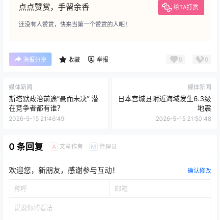
点点赞赏，手留余香
给TA打赏
还没有人赞赏，快来当第一个赞赏的人吧！
0
0
海报分享
收藏
举报
媒体新闻
媒体新闻
斯塔默政治前途“悬而未决” 潜
日本宫城县附近海域发生6.3级
在竞争者都有谁？
地震
2026-5-15 21:46:49
2026-5-15 21:50:48
0 条回复
文章作者
管理员
A
M
欢迎您，新朋友，感谢参与互动！
确认修改