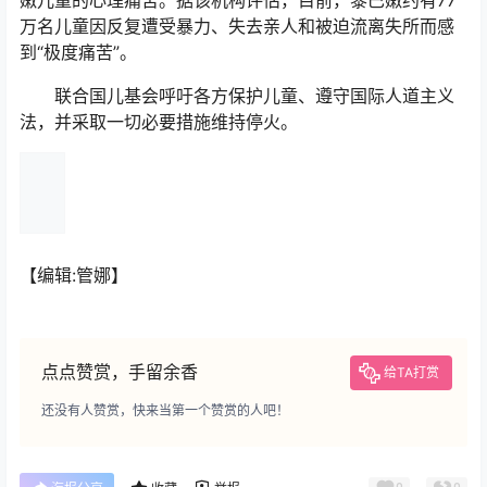
嫩儿童的心理痛苦。据该机构评估，目前，黎巴嫩约有77
万名儿童因反复遭受暴力、失去亲人和被迫流离失所而感
到“极度痛苦”。
联合国儿基会呼吁各方保护儿童、遵守国际人道主义
法，并采取一切必要措施维持停火。
【编辑:管娜】
点点赞赏，手留余香
给TA打赏
还没有人赞赏，快来当第一个赞赏的人吧！