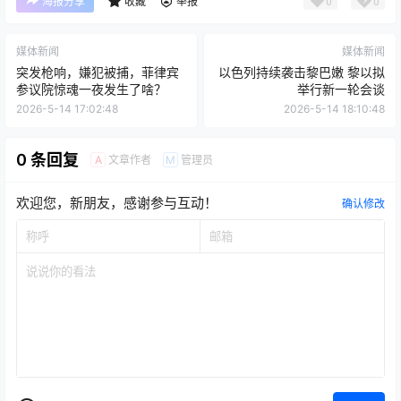
0
0
海报分享
收藏
举报
媒体新闻
媒体新闻
突发枪响，嫌犯被捕，菲律宾
以色列持续袭击黎巴嫩 黎以拟
参议院惊魂一夜发生了啥？
举行新一轮会谈
2026-5-14 17:02:48
2026-5-14 18:10:48
0 条回复
文章作者
管理员
A
M
欢迎您，新朋友，感谢参与互动！
确认修改