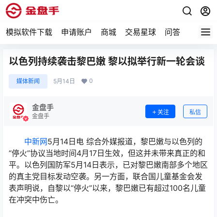
模拟软件下载
申请账户
商城
交易星球
问答
专题
以色列持续袭击黎巴嫩 黎以拟举行新一轮会谈
0
媒体新闻
5月14日
金盘手
关注
私信
金盘手
中新网
5月14日电 综合外媒报道，黎巴嫩与以色列的
“停火”协议当地时间4月17日生效，但这并未带来真正的和
平。以色列国防军5月14日表示，已对黎巴嫩南部多个地区
的真主党目标发动空袭。另一方面，联合国儿童基金会发
表声明说，自黎以“停火”以来，黎巴嫩已有超过100名儿童
在冲突中伤亡。