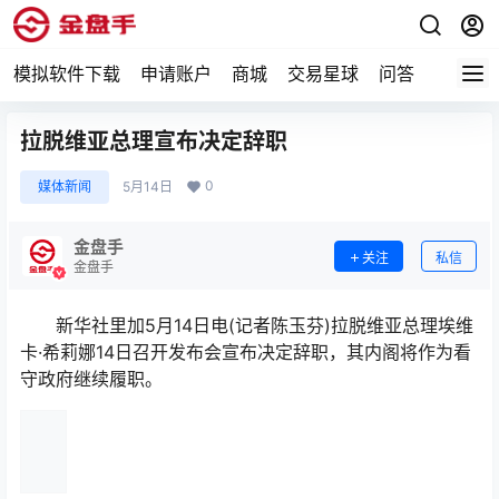
模拟软件下载
申请账户
商城
交易星球
问答
专题
拉脱维亚总理宣布决定辞职
0
媒体新闻
5月14日
金盘手
关注
私信
金盘手
新华社里加5月14日电(记者陈玉芬)拉脱维亚总理埃维
卡·希莉娜14日召开发布会宣布决定辞职，其内阁将作为看
守政府继续履职。