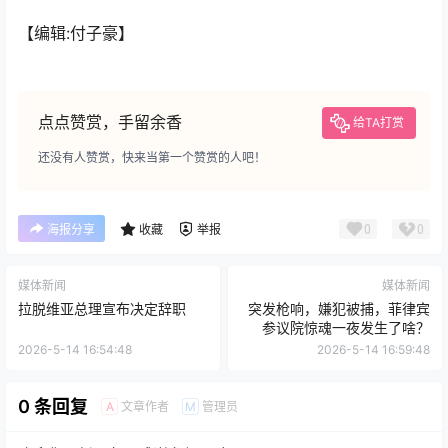
【编辑:付子豪】
点点赞赏，手留余香
给TA打赏
还没有人赞赏，快来当第一个赞赏的人吧！
0
0
海报分享
收藏
举报
媒体新闻
媒体新闻
拉脱维亚总理宣布决定辞职
突发枪响，嫌犯被捕，菲律宾
参议院惊魂一夜发生了啥？
2026-5-14 16:54:48
2026-5-14 16:59:48
0 条回复
文章作者
管理员
A
M