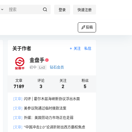
登录
快速注册
投稿
关于作者
关注
私信
金盘手
初中
Lv2
钻石会员
文章
评论
关注
粉丝
7189
3
2
5
[文章]
闪评 | 霍尔木兹海峡新协议浮出水面
[文章]
美参议院通过临时拨款法案
[文章]
外媒：美国劳动力市场正在走弱
[文章]
“中国冲击2.0”论调折射出西方霸权焦虑