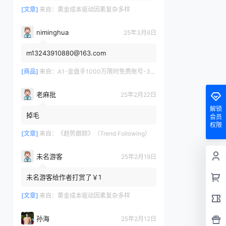
[文章]
来自：
黄金成本驱动因素复杂多样
niminghua
25年3月6日
m13243910880@163.com
[商品]
来自：
A1-金盘手1000万限时免费账号-30天/次/用户
老麻批
25年2月22日
解锁
掉毛
会员
权限
[文章]
来自：
《趋势跟踪》（Trend Following）
未名游客
25年2月19日
未名游客给作者打赏了￥1
[文章]
来自：
黄金成本驱动因素复杂多样
孙海
25年2月12日