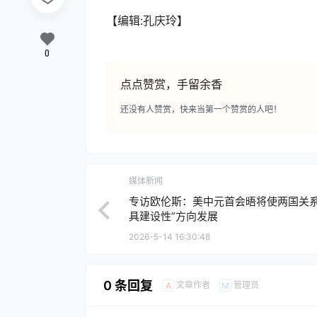
【编辑:孔庆玲】
0
点点赞赏，手留余香
还没有人赞赏，快来当第一个赞赏的人吧！
媒体新闻
专访欧伦斯：美中元首会晤将使两国关系
具建设性”方向发展
2026-5-14 16:30:48
0 条回复
文章作者
管理员
A
M