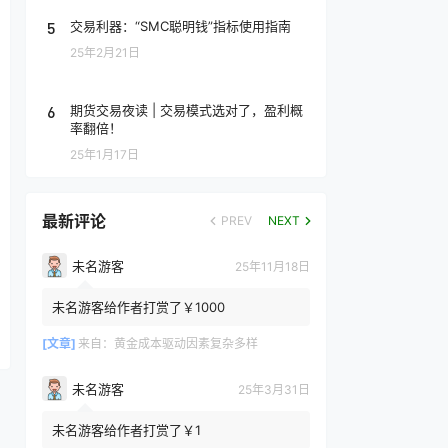
5
交易利器：“SMC聪明钱”指标使用指南
25年2月21日
6
期货交易夜读 | 交易模式选对了，盈利概
率翻倍！
25年1月17日
最新评论
PREV
NEXT
未名游客
25年11月18日
未名游客给作者打赏了￥1000
[文章]
来自：
黄金成本驱动因素复杂多样
未名游客
25年3月31日
未名游客给作者打赏了￥1