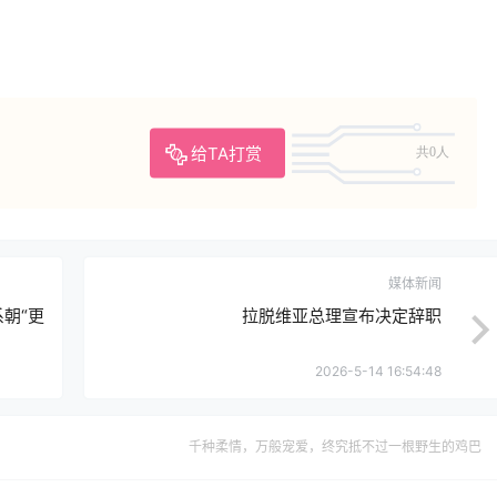
给TA打赏
共0人
媒体新闻
朝“更
拉脱维亚总理宣布决定辞职
2026-5-14 16:54:48
千种柔情，万般宠爱，终究抵不过一根野生的鸡巴