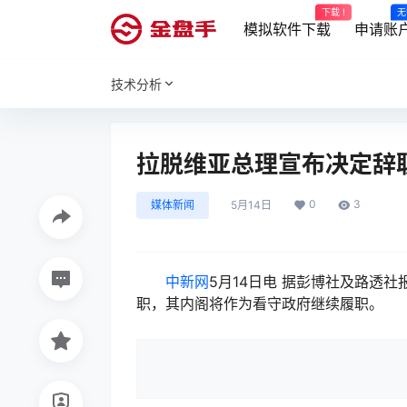
下载 !
无
模拟软件下载
申请账
技术分析
拉脱维亚总理宣布决定辞
0
3
媒体新闻
5月14日
中新网
5月14日电 据彭博社及路透
职，其内阁将作为看守政府继续履职。