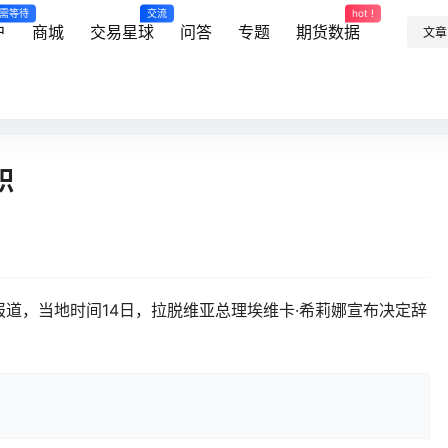
需等待
交流
hot !
户
商城
交易星球
问答
专题
期货数据
文章
职
社报道，当地时间14日，拉脱维亚总理埃维卡·希莉娜宣布决定辞