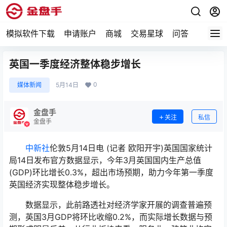
模拟软件下载
申请账户
商城
交易星球
问答
专题
英国一季度经济整体稳步增长
0
媒体新闻
5月14日
金盘手
关注
私信
金盘手
中新社
伦敦5月14日电 (记者 欧阳开宇)英国国家统计
局14日发布官方数据显示，今年3月英国国内生产总值
(GDP)环比增长0.3%，超出市场预期，助力今年第一季度
英国经济实现整体稳步增长。
数据显示，此前路透社对经济学家开展的调查普遍预
测，英国3月GDP将环比收缩0.2%，而实际增长数据与预